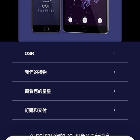
OSR
客戶服務
我們的禮物
聯繫我們
Online Star禮物
觀看您的星星
博客
OSR禮物包
星星注册
訂購和交付
OSR Star Finder App
常見問題解答
Super Star 禮物
客戶登錄
免費訂閱我們的通訊和產品最新消息