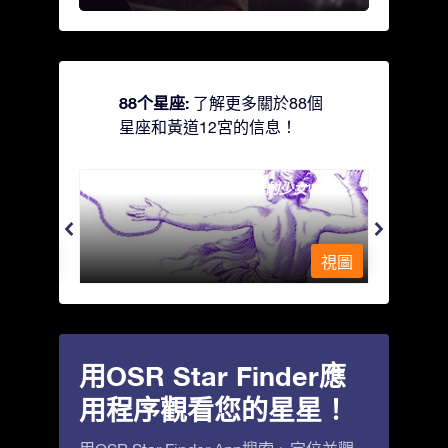
88个星座:
了解更多關於88個
星座和黃道12宮的信息！
Andromeda - 被鐵鍊鎖著的少女
Antli
視圖
視圖
用OSR Star Finder應
用程序觀看您的星星！