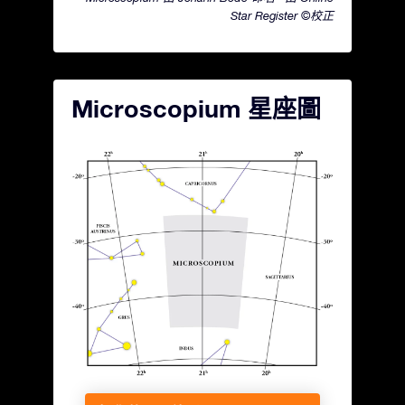
Star Register ©校正
Microscopium 星座圖