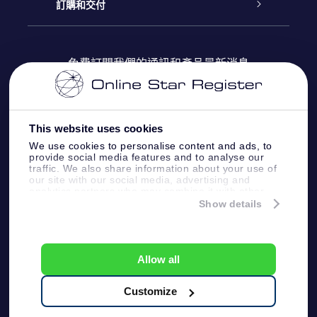
博客
OSR禮物包
星星注册
訂購和交付
OSR Star Finder App
常見問題解答
Super Star 禮物
客戶登錄
免費訂閱我們的通訊和產品最新消息
個性化的Star Page
評論
OSR 禮物卡
付款資訊
One Million Stars
This website uses cookies
公司禮品
配送信息
We use cookies to personalise content and ads, to
provide social media features and to analyse our
OSR Starsaver
traffic. We also share information about your use of
退貨政策
our site with our social media, advertising and
analytics partners who may combine it with other
information that you’ve provided to them or that
Show details
帶我飛向星星 VR 應用程序
they’ve collected from your use of their services.
個星座
Online Star Register BV
- Laan van de Maagd
83, 7324 BT Apeldoorn, The Netherlands
Allow all
客戶服務:
help@osr.org
KVK: 60333553, VAT: NL 8538.62.722B01
Customize
One Million Stars
新聞頁面
一般條款和條件
隱私政策和免責聲明