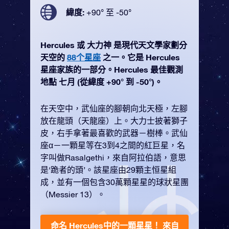
緯度:
+90° 至 -50°
Hercules 或 大力神 是現代天文學家劃分
天空的
88个星座
之一。它是 Hercules
星座家族的一部分。Hercules 最佳觀測
地點 七月 (從緯度 +90° 到 -50°)。
在天空中，武仙座的腳朝向北天極，左腳
放在龍頭（天龍座）上。大力士披著獅子
皮，右手拿著最喜歡的武器－樹棒。武仙
座α－一顆星等在3到4之間的紅巨星，名
字叫做Rasalgethi，來自阿拉伯語，意思
是‘跪者的頭’。該星座由29顆主恒星組
成，並有一個包含30萬顆星星的球狀星團
（Messier 13）。
命名 Hercules中的一顆星星！
來自