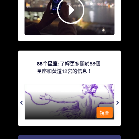
88个星座:
了解更多關於88個
星座和黃道12宮的信息！
Andromeda - 被鐵鍊鎖著的少女
Antli
視圖
視圖