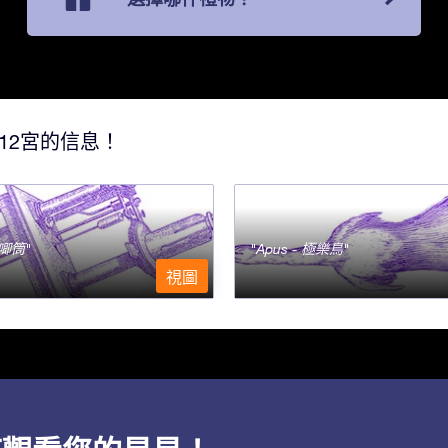
12宮的信息！
- 唧筒
Apus - 極樂鳥
視圖