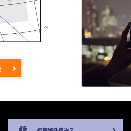
!
選擇哪件禮物？