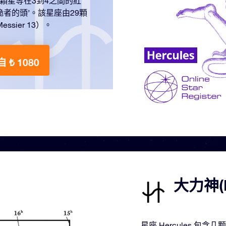
顆星等在3到4之間的紅
‘跪者的頭’。該星座由29顆
ier 13）。
 ₺ 1080
大力神(
星座 Hercules 