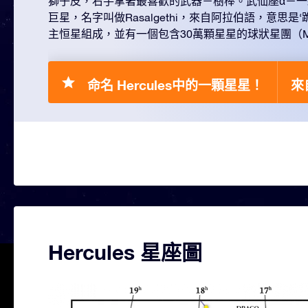
獅子皮，右手拿著最喜歡的武器－樹棒。武仙座α－一
巨星，名字叫做Rasalgethi，來自阿拉伯語，意思是
主恒星組成，並有一個包含30萬顆星星的球狀星團（Mess
命名 Hercules中的一顆星星！
來自
Hercules 星座圖