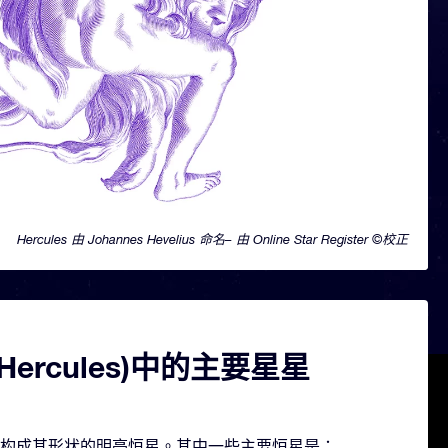
Hercules 由 Johannes Hevelius 命名– 由 Online Star Register ©校正
Hercules)中的主要星星
包含几颗构成其形状的明亮恒星。其中一些主要恒星是：