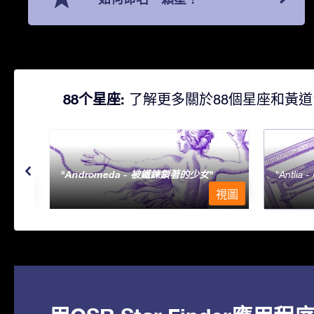
88个星座:
了解更多關於88個星座和黃道
Andromeda - 被鐵鍊鎖著的少女
Antlia 
視圖
視圖