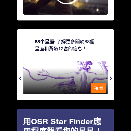
88个星座:
了解更多關於88個
星座和黃道12宮的信息！
Andromeda - 被鐵鍊鎖著的少女
Antli
視圖
視圖
用OSR Star Finder應