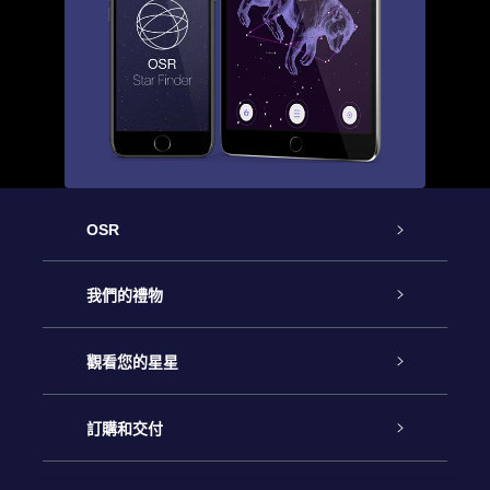
OSR
客戶服務
我們的禮物
聯繫我們
Online Star禮物
觀看您的星星
博客
OSR禮物包
星星注册
訂購和交付