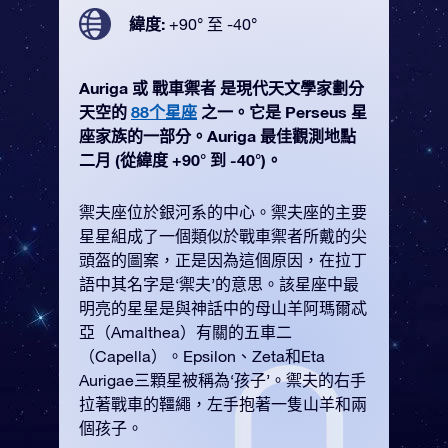
緯度:
+90° 至 -40°
Auriga 或 戰車禦者 是現代天文學家劃分
天空的
88个星座
之一。它是 Perseus 星
座家族的一部分。Auriga 最佳觀測地點
二月 (從緯度 +90° 到 -40°)。
禦夫座位於銀河系的中心。禦夫座的主要
星星組成了一個類似於戰車禦者所戴的尖
頭盔的圖案，正是因為這個原因，在拉丁
語中其名字是‘禦夫’的意思。該星座中最
明亮的星星是與神話中的母山羊阿瑪爾忒
亞（Amalthea）有關的五車二
（Capella）。Epsilon、Zeta和Eta
Aurigae三顆星被稱為‘孩子’。禦夫的右手
拉著戰車的韁繩，左手抱著一隻山羊和兩
個孩子。