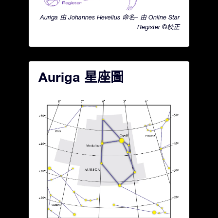
Auriga 由 Johannes Hevelius 命名– 由 Online Star
Register ©校正
Auriga 星座圖