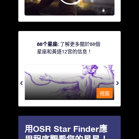
88个星座:
了解更多關於88個
星座和黃道12宮的信息！
Andromeda - 被鐵鍊鎖著的少女
Antli
視圖
視圖
用OSR Star Finder應