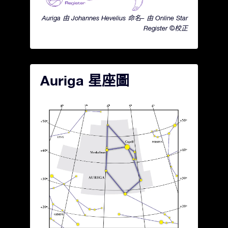
Auriga 由 Johannes Hevelius 命名– 由 Online Star
Register ©校正
Auriga 星座圖