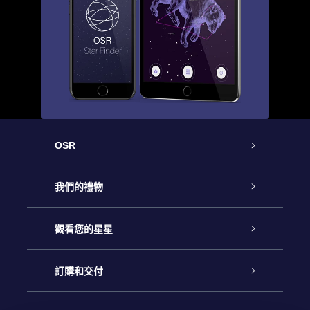
OSR
客戶服務
我們的禮物
聯繫我們
Online Star禮物
觀看您的星星
博客
OSR禮物包
星星注册
訂購和交付