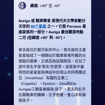
緯度:
+90° 至 -40°
Auriga 或 戰車禦者 是現代天文學家劃分
天空的
88个星座
之一。它是 Perseus 星
座家族的一部分。Auriga 最佳觀測地點
二月 (從緯度 +90° 到 -40°)。
禦夫座位於銀河系的中心。禦夫座的主要
星星組成了一個類似於戰車禦者所戴的尖
頭盔的圖案，正是因為這個原因，在拉丁
語中其名字是‘禦夫’的意思。該星座中最
明亮的星星是與神話中的母山羊阿瑪爾忒
亞（Amalthea）有關的五車二
（Capella）。Epsilon、Zeta和Eta
Aurigae三顆星被稱為‘孩子’。禦夫的右手
拉著戰車的韁繩，左手抱著一隻山羊和兩
個孩子。