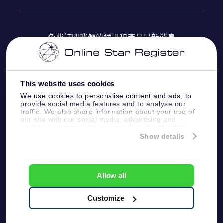
OSR Star Finder App
常見問題解答
Super Star 禮物
客戶登錄
免費訂閱我們的通訊和產品最新消息
個性化的Star Page
評論
OSR 禮物卡
付款資訊
One Million Stars
This website uses cookies
公司禮品
配送信息
We use cookies to personalise content and ads, to
provide social media features and to analyse our
OSR Starsaver
traffic. We also share information about your use of
退貨政策
our site with our social media, advertising and
analytics partners who may combine it with other
information that you’ve provided to them or that
Show details
帶我飛向星星 VR 應用程序
they’ve collected from your use of their services.
個星座
Online Star Register BV
- Laan van de Maagd
83, 7324 BT Apeldoorn, The Netherlands
Allow all
客戶服務:
help@osr.org
KVK: 60333553, VAT: NL 8538.62.722B01
Customize
One Million Stars
新聞頁面
一般條款和條件
隱私政策和免責聲明