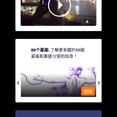
88个星座:
了解更多關於88個
星座和黃道12宮的信息！
Andromeda - 被鐵鍊鎖著的少女
Antli
視圖
視圖