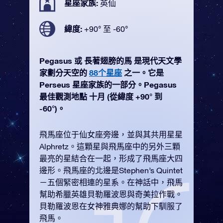
星座家族:
英仙
緯度:
+90° 至 -60°
Pegasus 或 長著翅膀的馬 是現代天文學
家劃分天空的
88个星座
之一。它是
Perseus 星座家族的一部分。Pegasus
最佳觀測地點 十月 (從緯度 +90° 到
-60°)。
飛馬座位于仙女座旁邊，並與其共用星星
Alphretz。這顆星與飛馬座中的另外三顆
最亮的星結合在一起，形成了飛馬座大四
邊形。飛馬座的北邊是Stephen’s Quintet
－五個緊密相連的星系。在神話中，飛馬
幫助希臘英雄貝勒羅波恩與奇美拉作戰。
貝勒羅波恩在女神雅典娜的幫助下馴服了
飛馬。