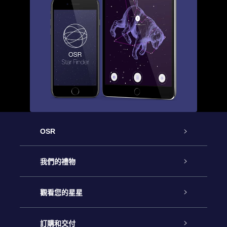
OSR
客戶服務
我們的禮物
聯繫我們
Online Star禮物
觀看您的星星
博客
OSR禮物包
星星注册
訂購和交付