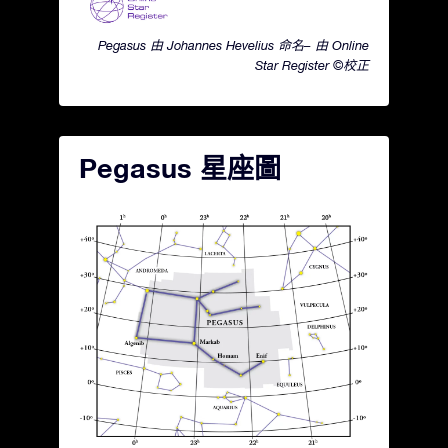
Pegasus 由 Johannes Hevelius 命名– 由 Online
Star Register ©校正
Pegasus 星座圖