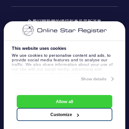
OSR Star Finder App
常見問題解答
Super Star 禮物
客戶登錄
免費訂閱我們的通訊和產品最新消息
個性化的Star Page
評論
OSR 禮物卡
付款資訊
One Million Stars
This website uses cookies
公司禮品
配送信息
We use cookies to personalise content and ads, to
provide social media features and to analyse our
OSR Starsaver
traffic. We also share information about your use of
退貨政策
our site with our social media, advertising and
analytics partners who may combine it with other
information that you’ve provided to them or that
Show details
帶我飛向星星 VR 應用程序
they’ve collected from your use of their services.
個星座
Online Star Register BV
- Laan van de Maagd
83, 7324 BT Apeldoorn, The Netherlands
Allow all
客戶服務:
help@osr.org
KVK: 60333553, VAT: NL 8538.62.722B01
Customize
One Million Stars
新聞頁面
一般條款和條件
隱私政策和免責聲明