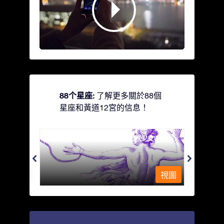
88个星座:
了解更多關於88個
星座和黃道12宮的信息！
Andromeda - 被鐵鍊鎖著的少女
Antli
視圖
視圖