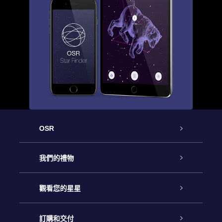
OSR
客戶服務
我們的禮物
聯繫我們
Online Star禮物
觀看您的星星
博客
OSR禮物包
星星注册
訂購和交付