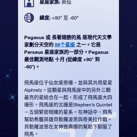
星座家族:
英仙
緯度:
+90° 至 -60°
Pegasus 或 長著翅膀的馬 是現代天文學
家劃分天空的
88个星座
之一。它是
Perseus 星座家族的一部分。Pegasus
最佳觀測地點 十月 (從緯度 +90° 到
-60°)。
飛馬座位于仙女座旁邊，並與其共用星星
Alphretz。這顆星與飛馬座中的另外三顆
最亮的星結合在一起，形成了飛馬座大四
邊形。飛馬座的北邊是Stephen’s Quintet
－五個緊密相連的星系。在神話中，飛馬
幫助希臘英雄貝勒羅波恩與奇美拉作戰。
貝勒羅波恩在女神雅典娜的幫助下馴服了
飛馬。