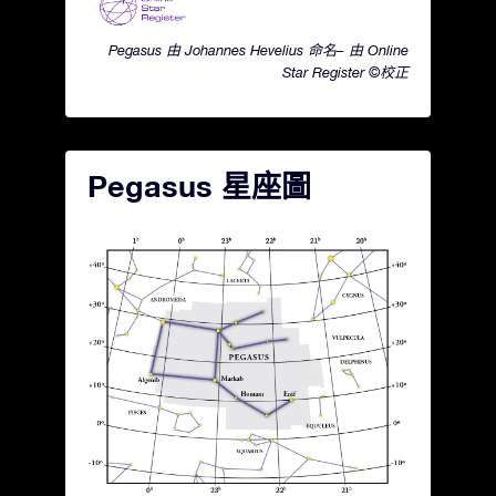
Pegasus 由 Johannes Hevelius 命名– 由 Online
Star Register ©校正
Pegasus 星座圖