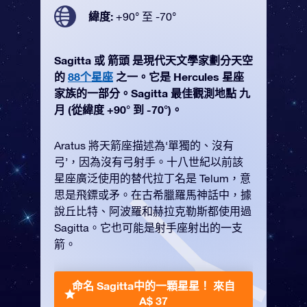
緯度:
+90° 至 -70°
Sagitta 或 箭頭 是現代天文學家劃分天空
的
88个星座
之一。它是 Hercules 星座
家族的一部分。Sagitta 最佳觀測地點 九
月 (從緯度 +90° 到 -70°)。
Aratus 將天箭座描述為‘單獨的、沒有
弓’，因為沒有弓射手。十八世紀以前該
星座廣泛使用的替代拉丁名是 Telum，意
思是飛鏢或矛。在古希臘羅馬神話中，據
說丘比特、阿波羅和赫拉克勒斯都使用過
Sagitta。它也可能是射手座射出的一支
箭。
命名 Sagitta中的一顆星星！
來自
A$ 37