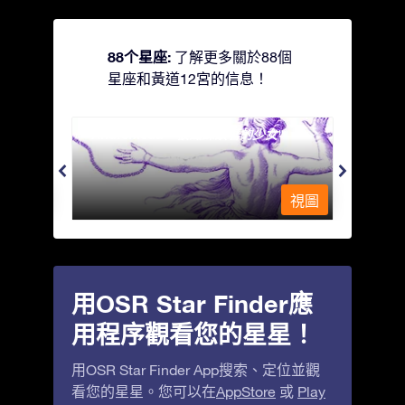
88个星座:
了解更多關於88個
星座和黃道12宮的信息！
Andromeda - 被鐵鍊鎖著的少女
Antli
視圖
視圖
用OSR Star Finder應
用程序觀看您的星星！
用OSR Star Finder App搜索、定位並觀
看您的星星。您可以在
AppStore
或
Play