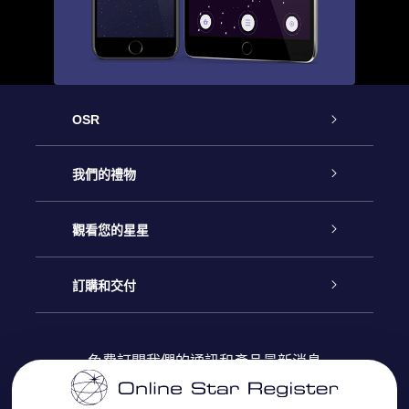
OSR
客戶服務
我們的禮物
聯繫我們
Online Star禮物
觀看您的星星
博客
OSR禮物包
星星注册
訂購和交付
OSR Star Finder App
常見問題解答
Super Star 禮物
客戶登錄
免費訂閱我們的通訊和產品最新消息
個性化的Star Page
評論
OSR 禮物卡
付款資訊