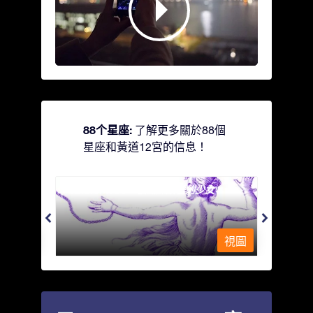
88个星座:
了解更多關於88個
星座和黃道12宮的信息！
Andromeda - 被鐵鍊鎖著的少女
Antli
視圖
視圖