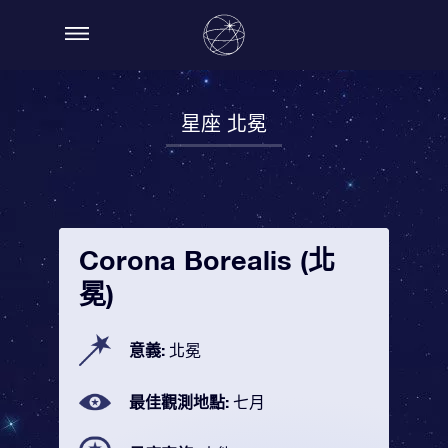
星座 北冕
Corona Borealis (北
冕)
意義:
北冕
最佳觀測地點:
七月