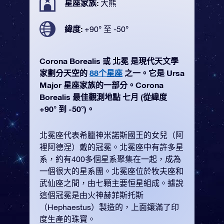
星座家族:
大熊
緯度:
+90° 至 -50°
Corona Borealis 或 北冕 是現代天文學
家劃分天空的
88个星座
之一。它是 Ursa
Major 星座家族的一部分。Corona
Borealis 最佳觀測地點 七月 (從緯度
+90° 到 -50°)。
北冕座代表希臘神米諾斯國王的女兒（阿
裡阿德涅）戴的冠冕。北冕座中有許多星
系，約有400多個星系聚集在一起，成為
一個很大的星系團。北冕座位於牧夫座和
武仙座之間，由七顆主要恒星組成。據說
這個冠冕是由火神赫菲斯托斯
（Hephaestus）製造的，上面鑲滿了印
度生產的珠寶。