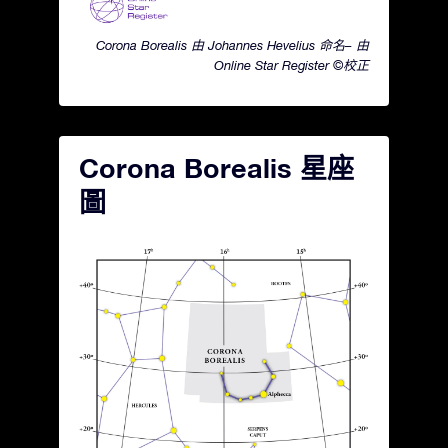
Corona Borealis 由 Johannes Hevelius 命名– 由
Online Star Register ©校正
Corona Borealis 星座
圖