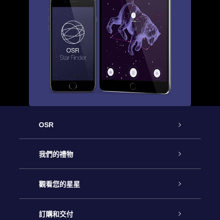
OSR
客戶服務
我們的禮物
聯繫我們
Online Star禮物
觀看您的星星
博客
OSR禮物包
星星注册
訂購和交付