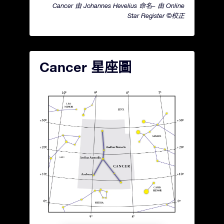
Cancer 由 Johannes Hevelius 命名– 由 Online
Star Register ©校正
Cancer 星座圖