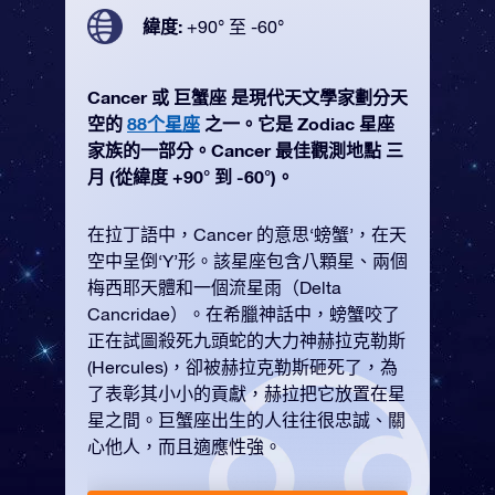
緯度:
+90° 至 -60°
Cancer 或 巨蟹座 是現代天文學家劃分天
空的
88个星座
之一。它是 Zodiac 星座
家族的一部分。Cancer 最佳觀測地點 三
月 (從緯度 +90° 到 -60°)。
在拉丁語中，Cancer 的意思‘螃蟹’，在天
空中呈倒‘Y’形。該星座包含八顆星、兩個
梅西耶天體和一個流星雨（Delta
Cancridae）。在希臘神話中，螃蟹咬了
正在試圖殺死九頭蛇的大力神赫拉克勒斯
(Hercules)，卻被赫拉克勒斯砸死了，為
了表彰其小小的貢獻，赫拉把它放置在星
星之間。巨蟹座出生的人往往很忠誠、關
心他人，而且適應性強。