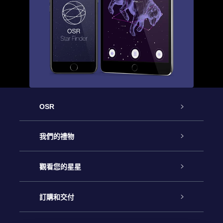
OSR
客戶服務
我們的禮物
聯繫我們
Online Star禮物
觀看您的星星
博客
OSR禮物包
星星注册
訂購和交付