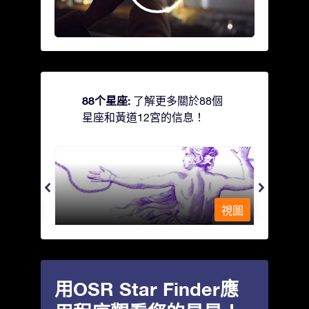
88个星座:
了解更多關於88個
星座和黃道12宮的信息！
Andromeda - 被鐵鍊鎖著的少女
Antli
視圖
視圖
用OSR Star Finder應