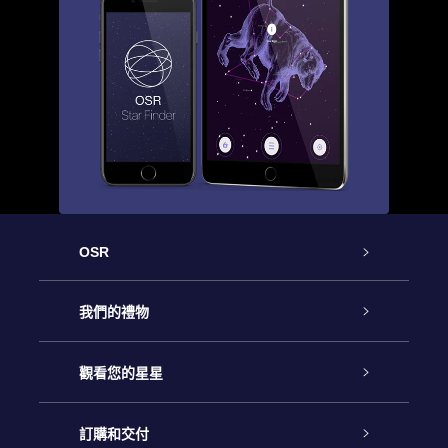
OSR
客戶服務
我們的禮物
聯繫我們
Online Star禮物
觀看您的星星
博客
OSR禮物包
星星注册
訂購和交付