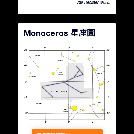
Star Register ©校正
Monoceros 星座圖