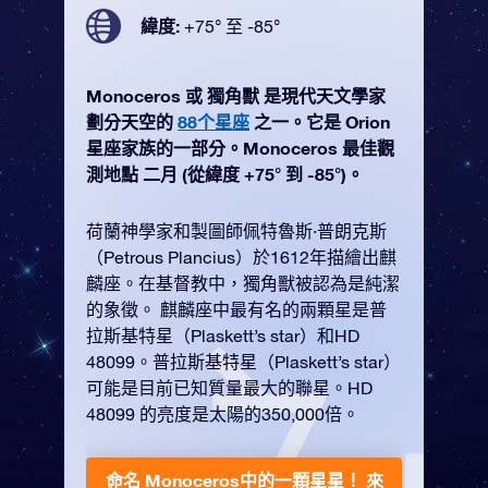
緯度:
+75° 至 -85°
Monoceros 或 獨角獸 是現代天文學家
劃分天空的
88个星座
之一。它是 Orion
星座家族的一部分。Monoceros 最佳觀
測地點 二月 (從緯度 +75° 到 -85°)。
荷蘭神學家和製圖師佩特魯斯·普朗克斯
（Petrous Plancius）於1612年描繪出麒
麟座。在基督教中，獨角獸被認為是純潔
的象徵。 麒麟座中最有名的兩顆星是普
拉斯基特星（Plaskett’s star）和HD
48099。普拉斯基特星（Plaskett’s star）
可能是目前已知質量最大的聯星。HD
48099 的亮度是太陽的350,000倍。
命名 Monoceros中的一顆星星！
來