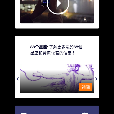
88个星座:
了解更多關於88個
星座和黃道12宮的信息！
Andromeda - 被鐵鍊鎖著的少女
Antli
視圖
視圖