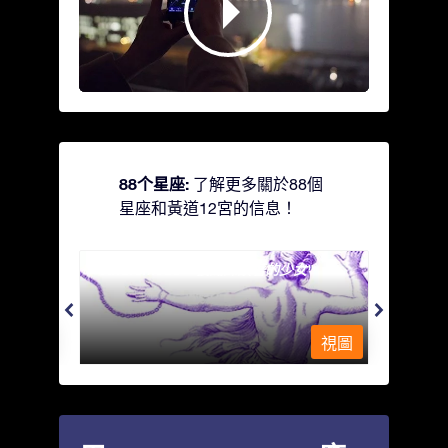
88个星座:
了解更多關於88個
星座和黃道12宮的信息！
Andromeda - 被鐵鍊鎖著的少女
Antli
視圖
視圖