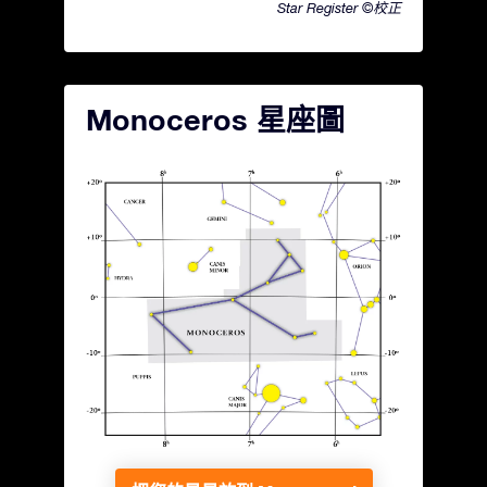
Star Register ©校正
Monoceros 星座圖