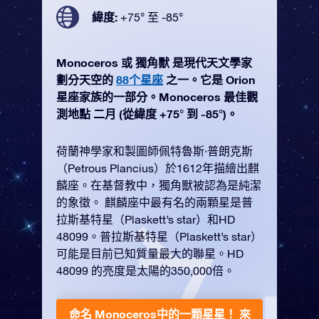
緯度:
+75° 至 -85°
Monoceros 或 獨角獸 是現代天文學家
劃分天空的
88个星座
之一。它是 Orion
星座家族的一部分。Monoceros 最佳觀
測地點 二月 (從緯度 +75° 到 -85°)。
荷蘭神學家和製圖師佩特魯斯·普朗克斯
（Petrous Plancius）於1612年描繪出麒
麟座。在基督教中，獨角獸被認為是純潔
的象徵。 麒麟座中最有名的兩顆星是普
拉斯基特星（Plaskett’s star）和HD
48099。普拉斯基特星（Plaskett’s star）
可能是目前已知質量最大的聯星。HD
48099 的亮度是太陽的350,000倍。
命名 Monoceros中的一顆星星！
來