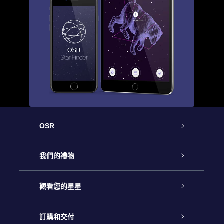
OSR
客戶服務
我們的禮物
聯繫我們
Online Star禮物
觀看您的星星
博客
OSR禮物包
星星注册
訂購和交付