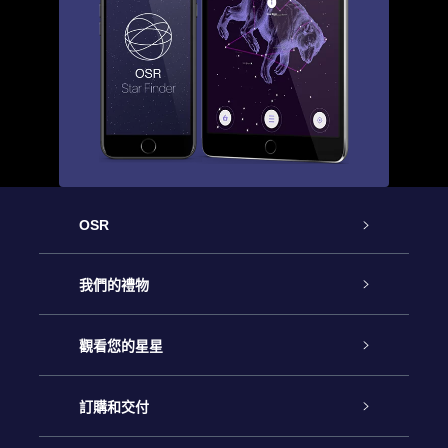
OSR
客戶服務
我們的禮物
聯繫我們
Online Star禮物
觀看您的星星
博客
OSR禮物包
星星注册
訂購和交付