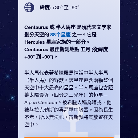
緯度:
+30° 至 -90°
Centaurus 或 半人馬座 是現代天文學家
劃分天空的
88个星座
之一。它是
Hercules 星座家族的一部分。
Centaurus 最佳觀測地點 五月 (從緯度
+30° 到 -90°)。
半人馬代表著希臘羅馬神話中半人半馬
（半人馬）的野獸。該星座包含兩顆整個
天空中十大最亮的星星。半人馬座包含距
離太陽最近（四分之三光年）的恒星－
Alpha Centauri。被希臘人稱為喀戎，他
被赫拉克勒斯的毒箭擊中膝蓋。因為長生
不老，所以無法死，宙斯就將其放置在天
空中。