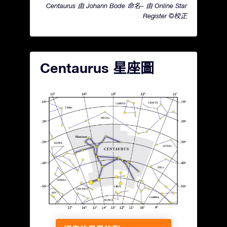
Centaurus 由 Johann Bode 命名– 由 Online Star
Register ©校正
Centaurus 星座圖