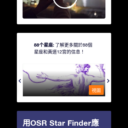
88个星座:
了解更多關於88個
星座和黃道12宮的信息！
Andromeda - 被鐵鍊鎖著的少女
Antli
視圖
視圖
用OSR Star Finder應