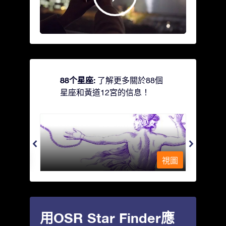
88个星座:
了解更多關於88個
星座和黃道12宮的信息！
Andromeda - 被鐵鍊鎖著的少女
Antli
視圖
視圖
用OSR Star Finder應