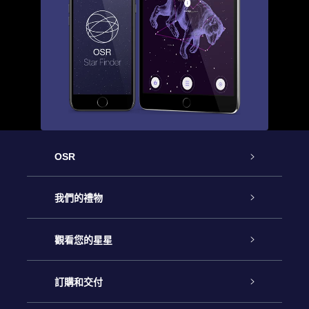
OSR
客戶服務
我們的禮物
聯繫我們
Online Star禮物
觀看您的星星
博客
OSR禮物包
星星注册
訂購和交付