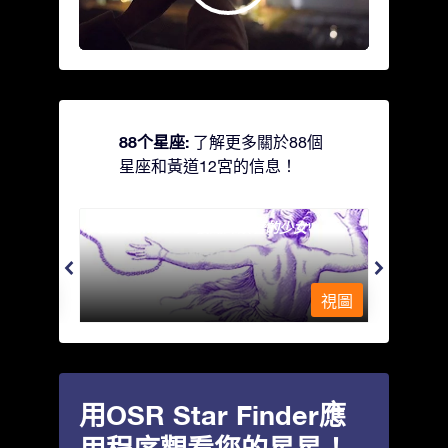
88个星座:
了解更多關於88個
星座和黃道12宮的信息！
Andromeda - 被鐵鍊鎖著的少女
Antli
視圖
視圖
用OSR Star Finder應