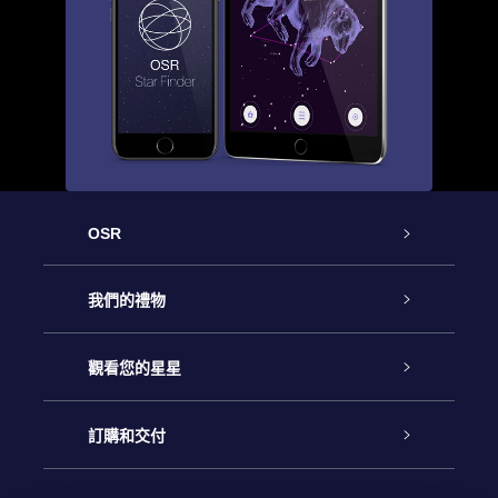
OSR
客戶服務
我們的禮物
聯繫我們
Online Star禮物
觀看您的星星
博客
OSR禮物包
星星注册
訂購和交付