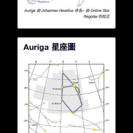
Auriga 由 Johannes Hevelius 命名– 由 Online Star
Register ©校正
Auriga 星座圖