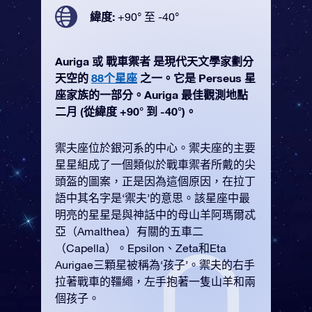
緯度:
+90° 至 -40°
Auriga 或 戰車禦者 是現代天文學家劃分
天空的
88个星座
之一。它是 Perseus 星
座家族的一部分。Auriga 最佳觀測地點
二月 (從緯度 +90° 到 -40°)。
禦夫座位於銀河系的中心。禦夫座的主要
星星組成了一個類似於戰車禦者所戴的尖
頭盔的圖案，正是因為這個原因，在拉丁
語中其名字是‘禦夫’的意思。該星座中最
明亮的星星是與神話中的母山羊阿瑪爾忒
亞（Amalthea）有關的五車二
（Capella）。Epsilon、Zeta和Eta
Aurigae三顆星被稱為‘孩子’。禦夫的右手
拉著戰車的韁繩，左手抱著一隻山羊和兩
個孩子。