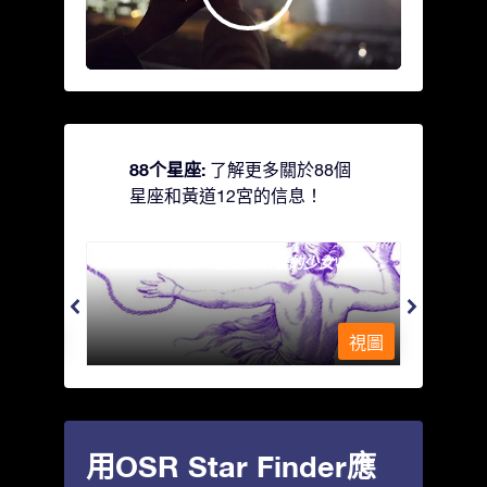
88个星座:
了解更多關於88個
星座和黃道12宮的信息！
Andromeda - 被鐵鍊鎖著的少女
Antli
視圖
視圖
用OSR Star Finder應