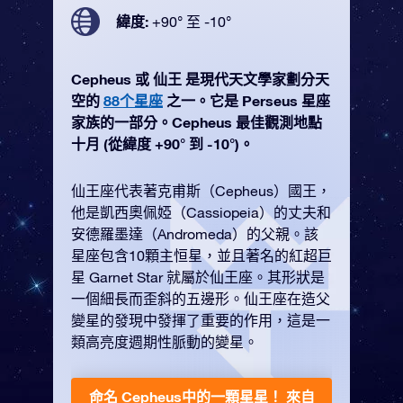
緯度:
+90° 至 -10°
Cepheus 或 仙王 是現代天文學家劃分天
空的
88个星座
之一。它是 Perseus 星座
家族的一部分。Cepheus 最佳觀測地點
十月 (從緯度 +90° 到 -10°)。
仙王座代表著克甫斯（Cepheus）國王，
他是凱西奧佩婭（Cassiopeia）的丈夫和
安德羅墨達（Andromeda）的父親。該
星座包含10顆主恒星，並且著名的紅超巨
星 Garnet Star 就屬於仙王座。其形狀是
一個細長而歪斜的五邊形。仙王座在造父
變星的發現中發揮了重要的作用，這是一
類高亮度週期性脈動的變星。
命名 Cepheus中的一顆星星！
來自