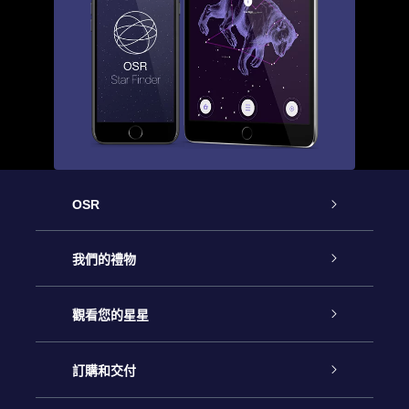
OSR
客戶服務
我們的禮物
聯繫我們
Online Star禮物
觀看您的星星
博客
OSR禮物包
星星注册
訂購和交付