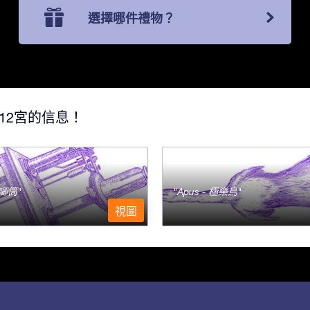
選擇哪件禮物？
12宮的信息！
- 唧筒
Apus - 極樂鳥
視圖