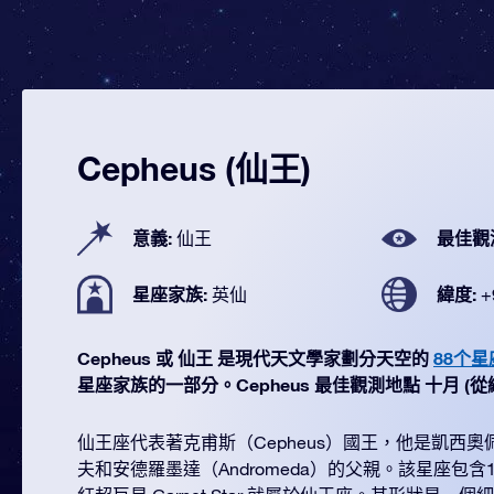
Cepheus (仙王)
意義:
最佳觀
仙王
星座家族:
緯度:
英仙
+
Cepheus 或 仙王 是現代天文學家劃分天空的
88个星
星座家族的一部分。Cepheus 最佳觀測地點 十月 (從緯度 
仙王座代表著克甫斯（Cepheus）國王，他是凱西奧佩婭（
夫和安德羅墨達（Andromeda）的父親。該星座包