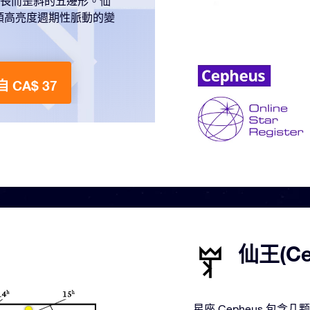
一個細長而歪斜的五邊形。仙
類高亮度週期性脈動的變
 CA$ 37
仙王(C
星座 Cepheus 包