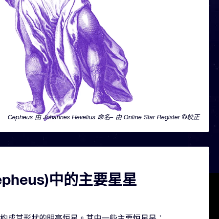
Cepheus 由 Johannes Hevelius 命名– 由 Online Star Register ©校正
epheus)中的主要星星
含几颗构成其形状的明亮恒星。其中一些主要恒星是：