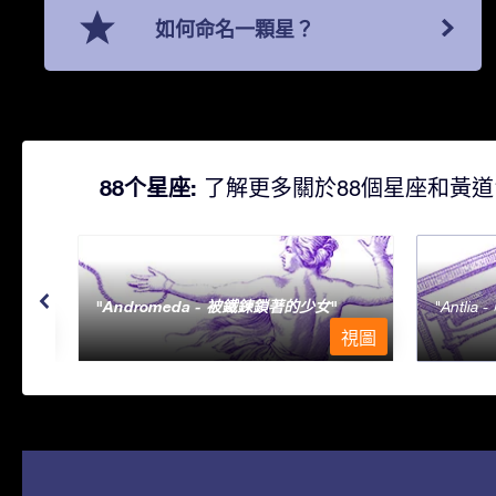
如何命名一顆星？
88个星座:
了解更多關於88個星座和黃道
Andromeda - 被鐵鍊鎖著的少女
Antlia 
視圖
視圖