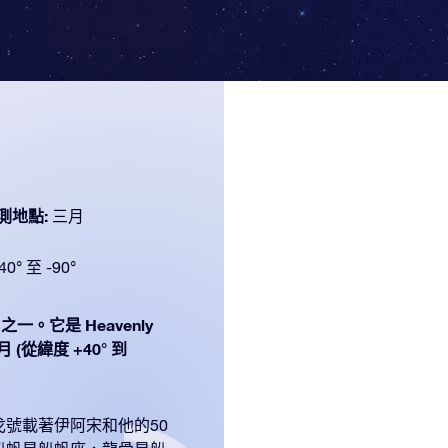
測地點:
三月
40° 至 -90°
之一。它是 Heavenly
 (從緯度 +40° 到
號載著伊阿宋和他的50