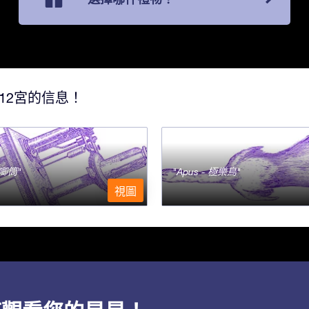
12宮的信息！
- 唧筒
Apus - 極樂鳥
視圖