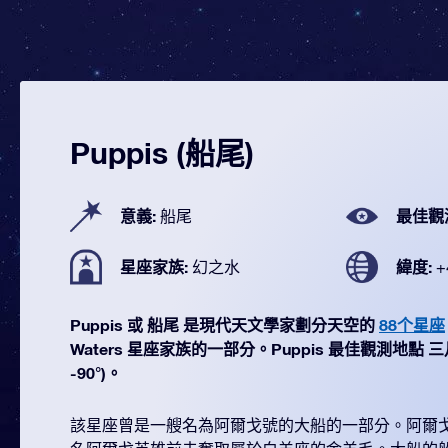
Puppis (船尾)
意義:
最佳觀
船尾
星座家族:
緯度:
幻之水
+
Puppis 或 船尾 是現代天文學家劃分天空的
88个星座
Waters 星座家族的一部分。Puppis 最佳觀測地點 三月
-90°)。
該星座曾是一艘名為阿爾戈號的大船的一部分。阿爾戈