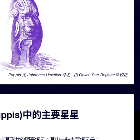
Puppis 由 Johannes Hevelius 命名– 由 Online Star Register ©校正
uppis)中的主要星星
几颗构成其形状的明亮恒星。其中一些主要恒星是：