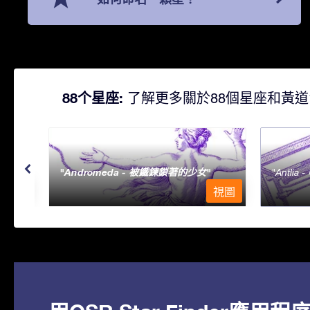
88个星座:
了解更多關於88個星座和黃道
Andromeda - 被鐵鍊鎖著的少女
Antlia 
視圖
視圖