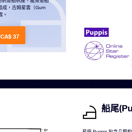
船帆是船帆座，龍骨是船
組成，古姆星雲（Gum
雲。
CA$ 37
船尾(P
星座 Puppis 包含