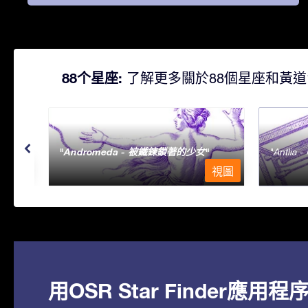
88个星座:
了解更多關於88個星座和黃道
Andromeda - 被鐵鍊鎖著的少女
Antlia 
視圖
視圖
用OSR Star Finder應