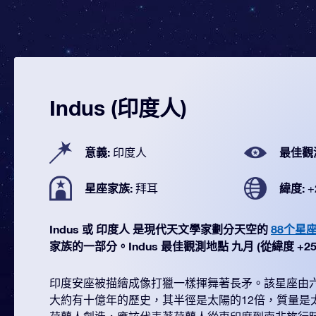
Indus (印度人)
意義:
最佳觀
印度人
星座家族:
緯度:
拜耳
+
Indus 或 印度人 是現代天文學家劃分天空的
88个星
家族的一部分。Indus 最佳觀測地點 九月 (從緯度 +25° 
印度安座被描繪成像打獵一樣揮舞著長矛。該星座由
大約有十億年的歷史，其半徑是太陽的12倍，質量是