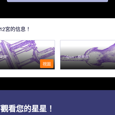
12宮的信息！
- 唧筒
Apus - 極樂鳥
視圖
用程序觀看您的星星！