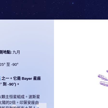
測地點:
九月
25° 至 -90°
座
之一。它是 Bayer 星座
到 -90°)。
六顆主恒星組成。波斯星
太陽的2倍。印第安座由