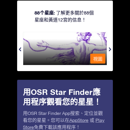
88个星座:
了解更多關於88個
星座和黃道12宮的信息！
Andromeda - 被鐵鍊鎖著的少女
Antli
視圖
視圖
用OSR Star Finder應
用程序觀看您的星星！
用OSR Star Finder App搜索、定位並觀
看您的星星。您可以在
AppStore
或
Play
Store
免費下載該應用程序！