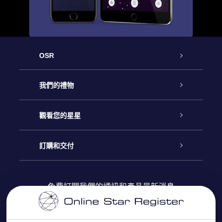
OSR
客戶服務
我們的禮物
聯繫我們
Online Star禮物
觀看您的星星
博客
OSR禮物包
星星注册
訂購和交付
OSR Star Finder App
常見問題解答
Super Star 禮物
客戶登錄
免費訂閱我們的通訊和產品最新消息
個性化的Star Page
評論
OSR 禮物卡
付款資訊