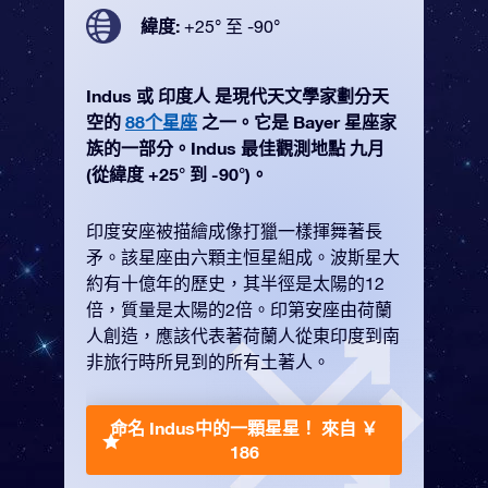
緯度:
+25° 至 -90°
Indus 或 印度人 是現代天文學家劃分天
空的
88个星座
之一。它是 Bayer 星座家
族的一部分。Indus 最佳觀測地點 九月
(從緯度 +25° 到 -90°)。
印度安座被描繪成像打獵一樣揮舞著長
矛。該星座由六顆主恒星組成。波斯星大
約有十億年的歷史，其半徑是太陽的12
倍，質量是太陽的2倍。印第安座由荷蘭
人創造，應該代表著荷蘭人從東印度到南
非旅行時所見到的所有土著人。
命名 Indus中的一顆星星！
來自 ￥
186