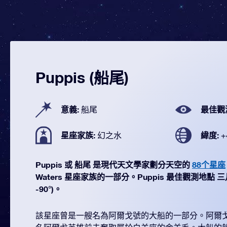
Puppis (船尾)
意義:
最佳觀
船尾
星座家族:
緯度:
幻之水
+
Puppis 或 船尾 是現代天文學家劃分天空的
88个星座
Waters 星座家族的一部分。Puppis 最佳觀測地點 三月
-90°)。
該星座曾是一艘名為阿爾戈號的大船的一部分。阿爾戈