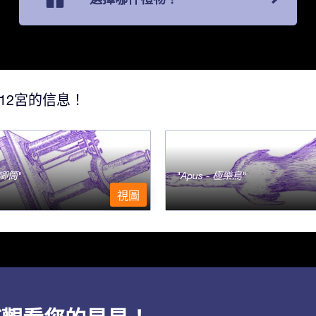
12宮的信息！
- 唧筒
Apus - 極樂鳥
視圖