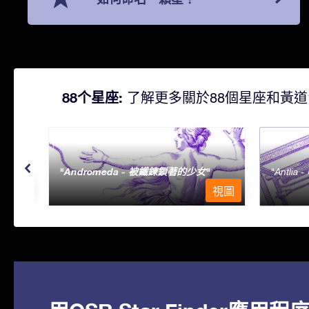
88个星座:
了解更多關於88個星座和黃道
Andromeda - 被鐵鍊鎖著的少女
Antlia 
視圖
視圖