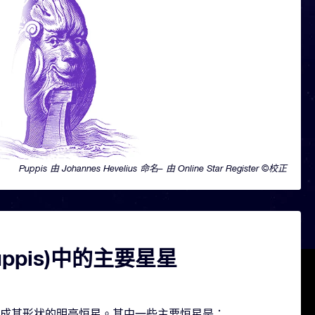
Puppis 由 Johannes Hevelius 命名– 由 Online Star Register ©校正
uppis)中的主要星星
几颗构成其形状的明亮恒星。其中一些主要恒星是：