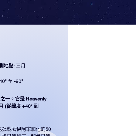
測地點:
三月
40° 至 -90°
之一。它是 Heavenly
 (從緯度 +40° 到
號載著伊阿宋和他的50