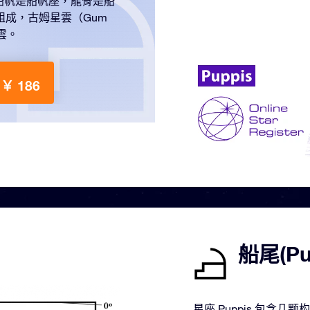
船帆是船帆座，龍骨是船
組成，古姆星雲（Gum
雲。
￥ 186
船尾(P
星座 Puppis 包含