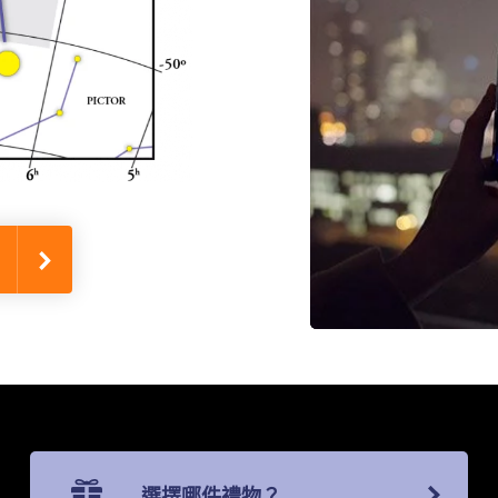
選擇哪件禮物？