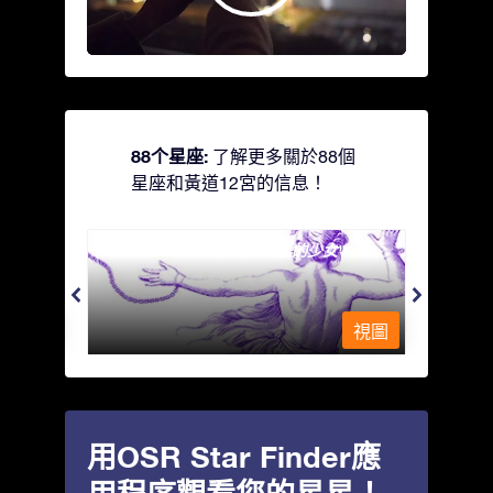
88个星座:
了解更多關於88個
星座和黃道12宮的信息！
Andromeda - 被鐵鍊鎖著的少女
Antli
視圖
視圖
用OSR Star Finder應