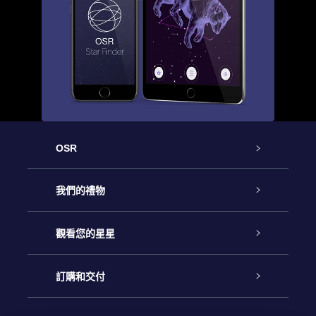
OSR
客戶服務
我們的禮物
聯繫我們
Online Star禮物
觀看您的星星
博客
OSR禮物包
星星注册
訂購和交付