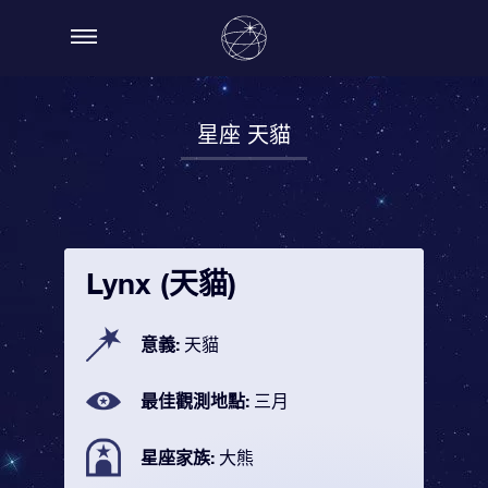
星座 天貓
Lynx (天貓)
意義:
天貓
最佳觀測地點:
三月
星座家族:
大熊