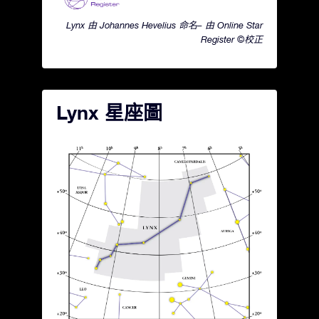
Lynx 由 Johannes Hevelius 命名– 由 Online Star
Register ©校正
Lynx 星座圖