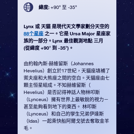
緯度:
+90° 至 -35°
Lynx 或 天貓 是現代天文學家劃分天空的
88个星座
之一。它是 Ursa Major 星座家
族的一部分。Lynx 最佳觀測地點 三月
(從緯度 +90° 到 -35°)。
由約翰內斯·赫維留斯（Johannes
Hevelius）創立於17世紀，天貓座填補了
禦夫座和大熊座之間的空白。天貓座由七
顆主恒星組成。不知赫維留斯（
Hevelius）是否記得神話人物林叩斯
（Lynceus）擁有世界上最敏銳的視力－
甚至能夠看到地下的東西。 林叩斯
（Lynceus）和自己的孿生兄弟伊達斯
（Idas）一起乘快船阿爾戈號去奪取金羊
毛。