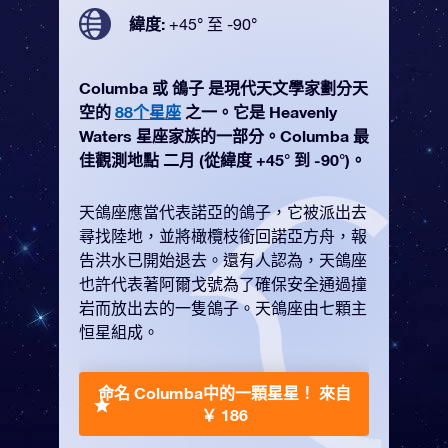
緯度:
+45° 至 -90°
Columba 或 鴿子 是現代天文學家劃分天
空的
88个星座
之一。它是 Heavenly
Waters 星座家族的一部分。Columba 最
佳觀測地點 二月 (從緯度 +45° 到 -90°)。
天鴿座應當代表諾亞的鴿子，它被派出去
尋找陸地，並將橄欖枝銜回諾亞方舟，報
告洪水已開始退去。還有人認為，天鴿座
也許代表著阿爾戈號為了確保安全通過撞
岩而放出去的一隻鴿子。天鴿座由七顆主
恒星組成。
命名 Columba中的一顆星星！
來自
￥ 186