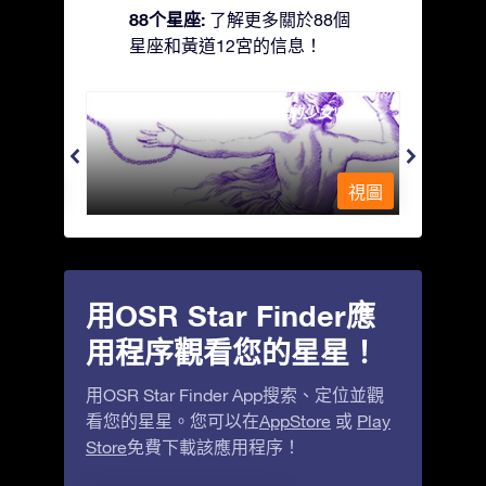
88个星座:
了解更多關於88個
星座和黃道12宮的信息！
Andromeda - 被鐵鍊鎖著的少女
Antli
視圖
視圖
用OSR Star Finder應
用程序觀看您的星星！
用OSR Star Finder App搜索、定位並觀
看您的星星。您可以在
AppStore
或
Play
Store
免費下載該應用程序！