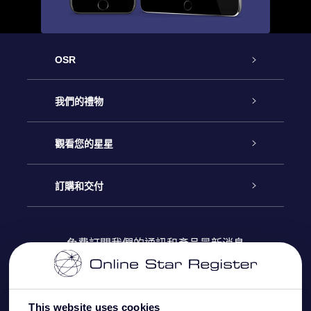
OSR
客戶服務
我們的禮物
聯繫我們
Online Star禮物
觀看您的星星
博客
OSR禮物包
星星注册
訂購和交付
OSR Star Finder App
常見問題解答
Super Star 禮物
客戶登錄
免費訂閱我們的通訊和產品最新消息
個性化的Star Page
評論
OSR 禮物卡
付款資訊
One Million Stars
This website uses cookies
公司禮品