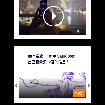
88个星座:
了解更多關於88個
星座和黃道12宮的信息！
Andromeda - 被鐵鍊鎖著的少女
Antli
視圖
視圖