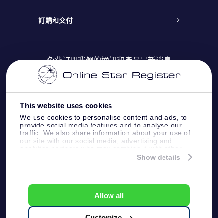
博客
OSR禮物包
星星注册
訂購和交付
OSR Star Finder App
常見問題解答
Super Star 禮物
客戶登錄
免費訂閱我們的通訊和產品最新消息
個性化的Star Page
評論
OSR 禮物卡
付款資訊
One Million Stars
This website uses cookies
公司禮品
配送信息
We use cookies to personalise content and ads, to
provide social media features and to analyse our
OSR Starsaver
traffic. We also share information about your use of
退貨政策
our site with our social media, advertising and
analytics partners who may combine it with other
information that you’ve provided to them or that
Show details
帶我飛向星星 VR 應用程序
they’ve collected from your use of their services.
個星座
Online Star Register BV
- Laan van de Maagd
83, 7324 BT Apeldoorn, The Netherlands
Allow all
客戶服務:
help@osr.org
KVK: 60333553, VAT: NL 8538.62.722B01
Customize