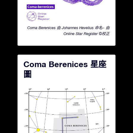
Coma Berenices 由 Johannes Hevelius 命名– 由
Online Star Register ©校正
Coma Berenices 星座
圖