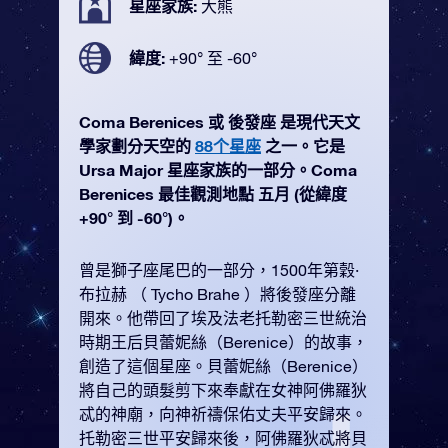
星座家族:
大熊
緯度:
+90° 至 -60°
Coma Berenices 或 後發座 是現代天文
學家劃分天空的
88个星座
之一。它是
Ursa Major 星座家族的一部分。Coma
Berenices 最佳觀測地點 五月 (從緯度
+90° 到 -60°)。
曾是獅子座尾巴的一部分，1500年第穀·
布拉赫 （ Tycho Brahe ）將後發座分離
開來。他帶回了埃及法老托勒密三世統治
時期王后貝蕾妮絲（Berenice）的故事，
創造了這個星座。貝蕾妮絲（Berenice）
將自己的頭髮剪下來奉獻在女神阿佛羅狄
忒的神廟，向神祈禱保佑丈夫平安歸來。
托勒密三世平安歸來後，阿佛羅狄忒將貝