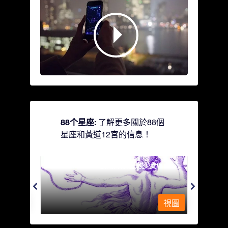
88个星座:
了解更多關於88個
星座和黃道12宮的信息！
Andromeda - 被鐵鍊鎖著的少女
Antli
視圖
視圖