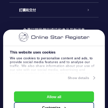
博客
OSR禮物包
星星注册
訂購和交付
OSR Star Finder App
常見問題解答
Super Star 禮物
客戶登錄
免費訂閱我們的通訊和產品最新消息
個性化的Star Page
評論
OSR 禮物卡
付款資訊
One Million Stars
This website uses cookies
公司禮品
配送信息
We use cookies to personalise content and ads, to
provide social media features and to analyse our
OSR Starsaver
traffic. We also share information about your use of
退貨政策
our site with our social media, advertising and
analytics partners who may combine it with other
information that you’ve provided to them or that
Show details
帶我飛向星星 VR 應用程序
they’ve collected from your use of their services.
個星座
Online Star Register BV
- Laan van de Maagd
83, 7324 BT Apeldoorn, The Netherlands
Allow all
客戶服務:
help@osr.org
KVK: 60333553, VAT: NL 8538.62.722B01
Customize