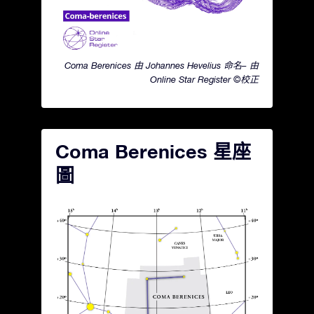
Coma Berenices 由 Johannes Hevelius 命名– 由
Online Star Register ©校正
Coma Berenices 星座
圖