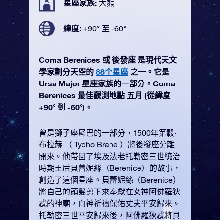
星座家族:
大熊
緯度:
+90° 至 -60°
Coma Berenices 或 後發座 是現代天文
學家劃分天空的
88个星座
之一。它是
Ursa Major 星座家族的一部分。Coma
Berenices 最佳觀測地點 五月 (從緯度
+90° 到 -60°)。
曾是獅子座尾巴的一部分，1500年第穀·
布拉赫 （ Tycho Brahe ）將後發座分離
開來。他帶回了埃及法老托勒密三世統治
時期王后貝蕾妮絲（Berenice）的故事，
創造了這個星座。貝蕾妮絲（Berenice）
將自己的頭髮剪下來奉獻在女神阿佛羅狄
忒的神廟，向神祈禱保佑丈夫平安歸來。
托勒密三世平安歸來後，阿佛羅狄忒將貝