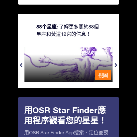
88个星座:
了解更多關於88個
星座和黃道12宮的信息！
Andromeda - 被鐵鍊鎖著的少女
Antli
視圖
視圖
用OSR Star Finder應
用程序觀看您的星星！
用OSR Star Finder App搜索、定位並觀