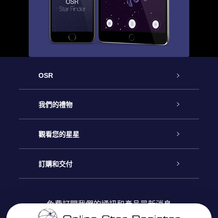
OSR
客戶服務
我們的禮物
聯繫我們
Online Star禮物
觀看您的星星
博客
OSR禮物包
星星注册
訂購和交付
OSR Star Finder App
常見問題解答
Super Star 禮物
客戶登錄
免費訂閱我們的通訊和產品最新消息