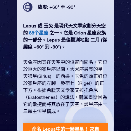
緯度:
+60° 至 -90°
Lepus 或 玉兔 是現代天文學家劃分天空
的
88个星座
之一。它是 Orion 星座家族
的一部分。Lepus 最佳觀測地點 二月 (從
緯度 +60° 到 -90°)。
天兔座因其在天空中的位置而聞名。它位
於巨大的獵戶座以南，大犬座最亮的星－
天狼星(Sirius)－的西邊。玉兔的頭正好位
於獵戶座的左腳－參宿七（Rigel）的正
下方。根據希臘天文學家艾拉托色尼
（Eratosthenes）的說法，赫耳墨斯因為
它的敏捷而將其放在了天空。該星座由十
三顆主恒星構成。
命名 Lepus中的一顆星星！
來自