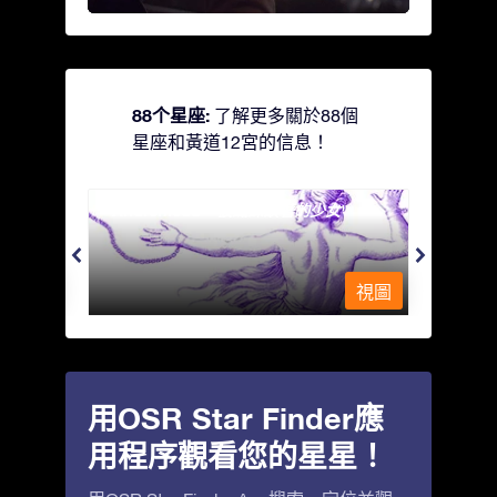
88个星座:
了解更多關於88個
星座和黃道12宮的信息！
Andromeda - 被鐵鍊鎖著的少女
Antli
視圖
視圖
用OSR Star Finder應
用程序觀看您的星星！