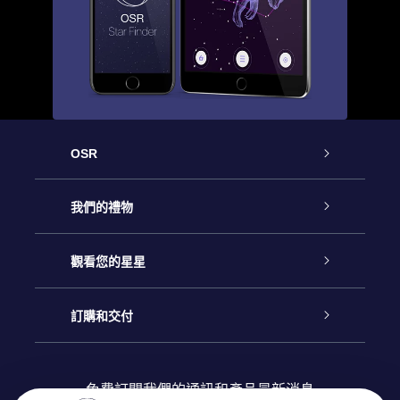
OSR
客戶服務
我們的禮物
聯繫我們
Online Star禮物
觀看您的星星
博客
OSR禮物包
星星注册
訂購和交付
OSR Star Finder App
常見問題解答
Super Star 禮物
客戶登錄
免費訂閱我們的通訊和產品最新消息