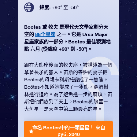
緯度:
+90° 至 -50°
Bootes 或 牧夫 是現代天文學家劃分天
空的
88个星座
之一。它是 Ursa Major
星座家族的一部分。Bootes 最佳觀測地
點 六月 (從緯度 +90° 到 -50°)。
跟在大熊座後面的牧夫座，被描述為一個
拿著長矛的獵人。宙斯的善妒的妻子把
Boötes的母親卡利斯托變成了一隻熊。
Boötes不知道她變成了一隻熊，穿過樹
林進行追趕。為了避免進一步的麻煩，宙
斯把他們放到了天上。Boötes的膝蓋－
大角星－是天空中第三顆最亮的星。
命名 Bootes中的一顆星星！
來自
руб. 2040