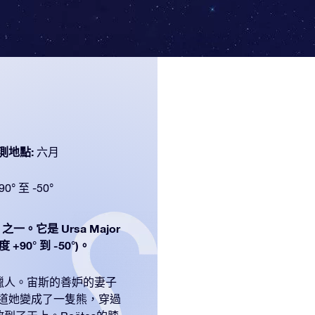
測地點:
六月
90° 至 -50°
之一。它是 Ursa Major
90° 到 -50°)。
獵人。宙斯的善妒的妻子
不知道她變成了一隻熊，穿過