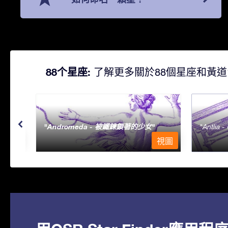
88个星座:
了解更多關於88個星座和黃道
Andromeda - 被鐵鍊鎖著的少女
Antlia 
視圖
視圖