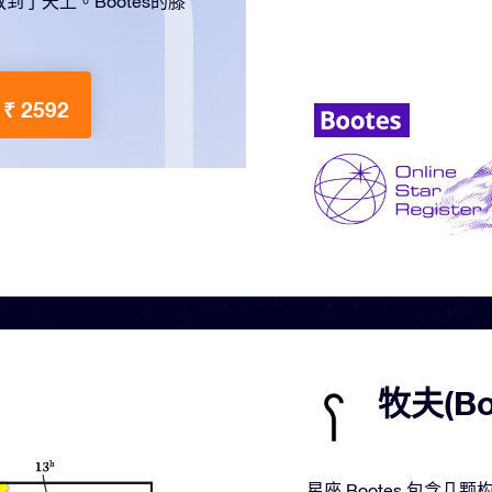
了天上。Boötes的膝
₹ 2592
牧夫(B
星座 Bootes 包含