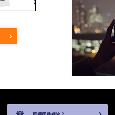
選擇哪件禮物？