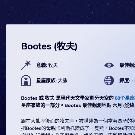
Bootes (牧夫)
意義:
最佳觀
牧夫
星座家族:
緯度:
大熊
+
Bootes 或 牧夫 是現代天文學家劃分天空的
88个星座
星座家族的一部分。Bootes 最佳觀測地點 六月 (從緯度 +
跟在大熊座後面的牧夫座，被描述為一個拿著長矛的
把Boötes的母親卡利斯托變成了一隻熊。Boötes