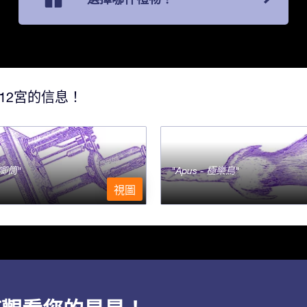
12宮的信息！
- 唧筒
Apus - 極樂鳥
視圖