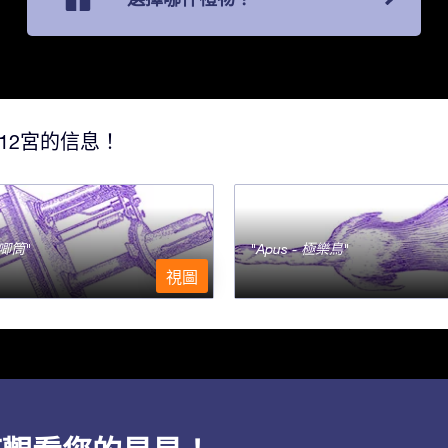
12宮的信息！
- 唧筒
Apus - 極樂鳥
視圖