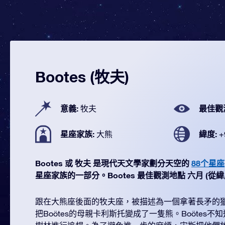
Bootes (牧夫)
意義:
最佳觀
牧夫
星座家族:
緯度:
大熊
+
Bootes 或 牧夫 是現代天文學家劃分天空的
88个星座
星座家族的一部分。Bootes 最佳觀測地點 六月 (從緯度 +
跟在大熊座後面的牧夫座，被描述為一個拿著長矛的
把Boötes的母親卡利斯托變成了一隻熊。Boötes