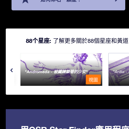
88个星座:
了解更多關於88個星座和黃道
Andromeda - 被鐵鍊鎖著的少女
Antlia 
視圖
視圖