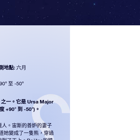
測地點:
六月
90° 至 -50°
之一。它是 Ursa Major
90° 到 -50°)。
獵人。宙斯的善妒的妻子
不知道她變成了一隻熊，穿過