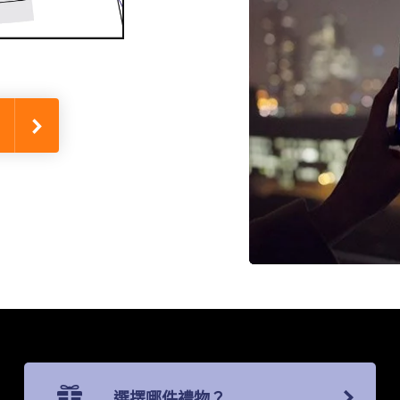
選擇哪件禮物？