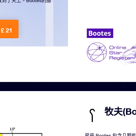
了天上。Boötes的膝
£ 21
牧夫(B
星座 Bootes 包含