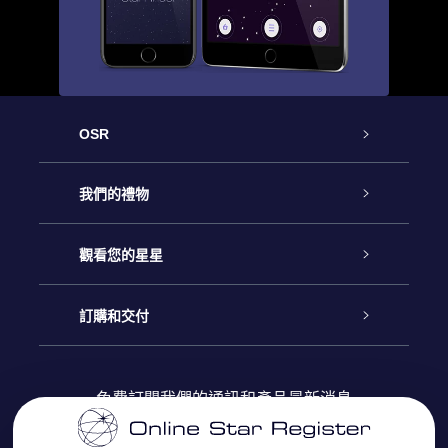
OSR
客戶服務
我們的禮物
聯繫我們
Online Star禮物
觀看您的星星
博客
OSR禮物包
星星注册
訂購和交付
OSR Star Finder App
常見問題解答
Super Star 禮物
客戶登錄
免費訂閱我們的通訊和產品最新消息
個性化的Star Page
評論
OSR 禮物卡
付款資訊