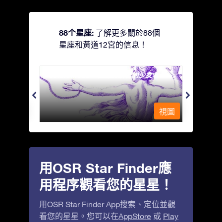
88个星座:
了解更多關於88個
星座和黃道12宮的信息！
Andromeda - 被鐵鍊鎖著的少女
Antli
視圖
視圖
用OSR Star Finder應
用程序觀看您的星星！
用OSR Star Finder App搜索、定位並觀
看您的星星。您可以在
AppStore
或
Play