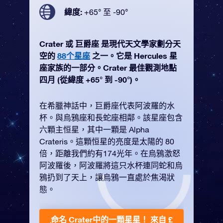
緯度:
+65° 至 -90°
Crater 或 巨爵座 是現代天文學家劃分天
空的
88个星座
之一。它是 Hercules 星
座家族的一部分。Crater 最佳觀測地點
四月 (從緯度 +65° 到 -90°)。
在希臘神話中，巨爵座代表阿波羅的水
杯。與烏鴉座和長蛇座相鄰。該星座包含
六顆主恒星，其中一顆是 Alpha
Crateris。這顆恒星的亮度是太陽的 80
倍，距離我們約有174光年。在烏鴉激怒
阿波羅後，阿波羅將這只水杯連同蛇和烏
鴉扔到了天上，讓烏鴉一直處於焦渴狀
態。
命名 Crater中的一顆星星！
來自 £