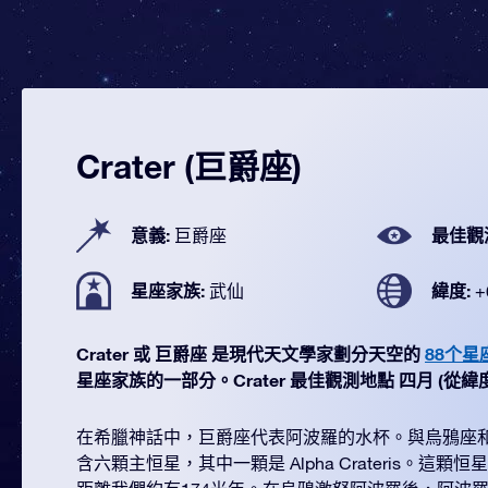
Crater (巨爵座)
意義:
最佳觀
巨爵座
星座家族:
緯度:
武仙
+
Crater 或 巨爵座 是現代天文學家劃分天空的
88个星
星座家族的一部分。Crater 最佳觀測地點 四月 (從緯度 +6
在希臘神話中，巨爵座代表阿波羅的水杯。與烏鴉座
含六顆主恒星，其中一顆是 Alpha Crateris。這顆恒