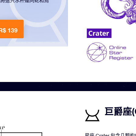
羅將這只水杯連同蛇和烏
$ 139
巨爵座(
星座 Crater 包含