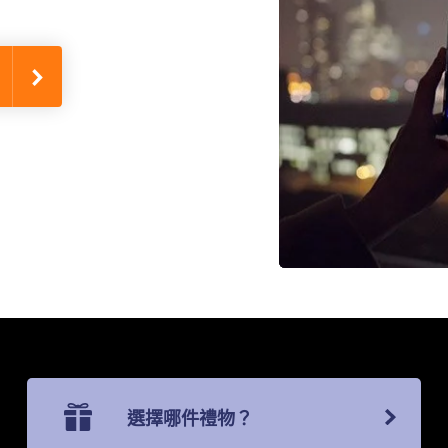
選擇哪件禮物？