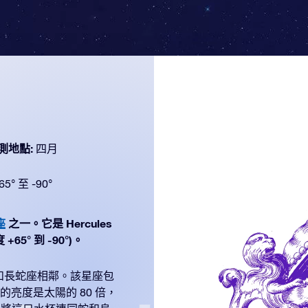
測地點:
四月
65° 至 -90°
座
之一。它是 Hercules
5° 到 -90°)。
和長蛇座相鄰。該星座包
星的亮度是太陽的 80 倍，