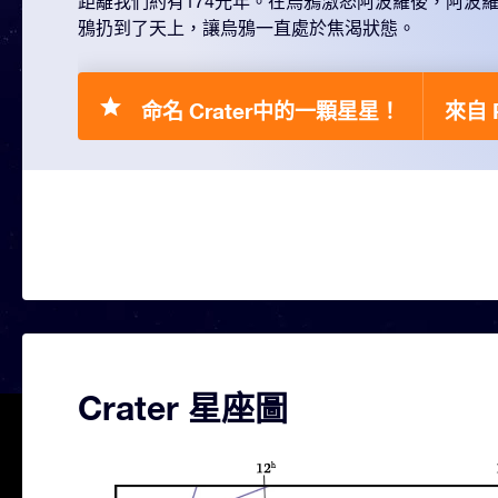
距離我們約有174光年。在烏鴉激怒阿波羅後，阿波
鴉扔到了天上，讓烏鴉一直處於焦渴狀態。
命名 Crater中的一顆星星！
來自 R
Crater 星座圖