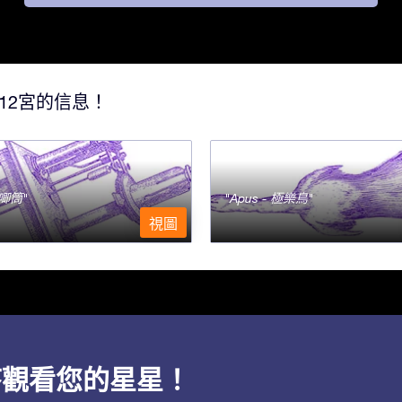
12宮的信息！
- 唧筒
Apus - 極樂鳥
視圖
用程序觀看您的星星！