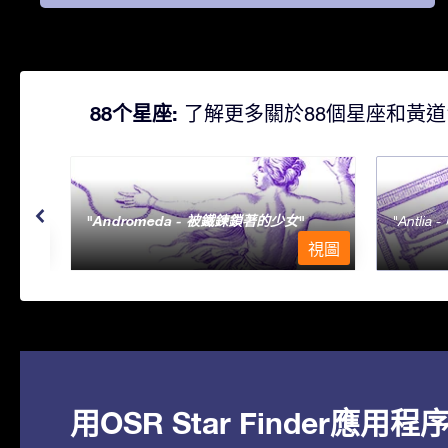
88个星座:
了解更多關於88個星座和黃道
Andromeda - 被鐵鍊鎖著的少女
Antlia 
視圖
視圖
用OSR Star Finder應