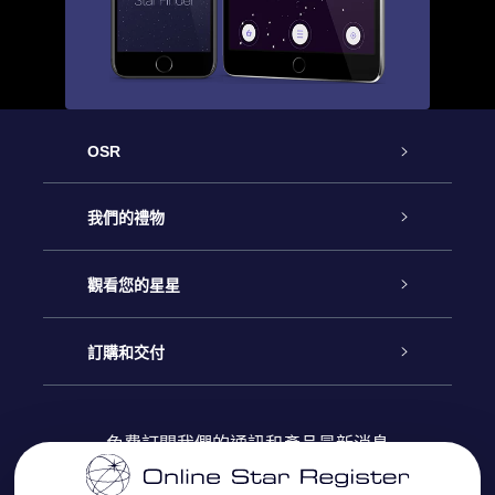
OSR
客戶服務
我們的禮物
聯繫我們
Online Star禮物
觀看您的星星
博客
OSR禮物包
星星注册
訂購和交付
OSR Star Finder App
常見問題解答
Super Star 禮物
客戶登錄
免費訂閱我們的通訊和產品最新消息
個性化的Star Page
評論
OSR 禮物卡
付款資訊