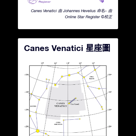
Canes Venatici 由 Johannes Hevelius 命名– 由
Online Star Register ©校正
Canes Venatici 星座圖