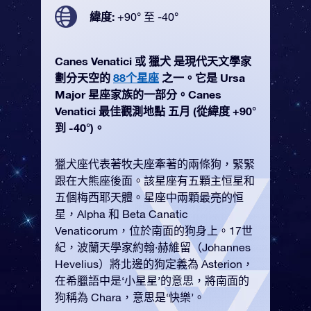
緯度:
+90° 至 -40°
Canes Venatici 或 獵犬 是現代天文學家
劃分天空的
88个星座
之一。它是 Ursa
Major 星座家族的一部分。Canes
Venatici 最佳觀測地點 五月 (從緯度 +90°
到 -40°)。
獵犬座代表著牧夫座牽著的兩條狗，緊緊
跟在大熊座後面。該星座有五顆主恒星和
五個梅西耶天體。星座中兩顆最亮的恒
星，Alpha 和 Beta Canatic
Venaticorum，位於南面的狗身上。17世
紀，波蘭天學家約翰·赫維留（Johannes
Hevelius）將北邊的狗定義為 Asterion，
在希臘語中是‘小星星’的意思，將南面的
狗稱為 Chara，意思是‘快樂’。