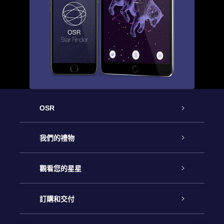
OSR
客戶服務
我們的禮物
聯繫我們
Online Star禮物
觀看您的星星
博客
OSR禮物包
星星注册
訂購和交付