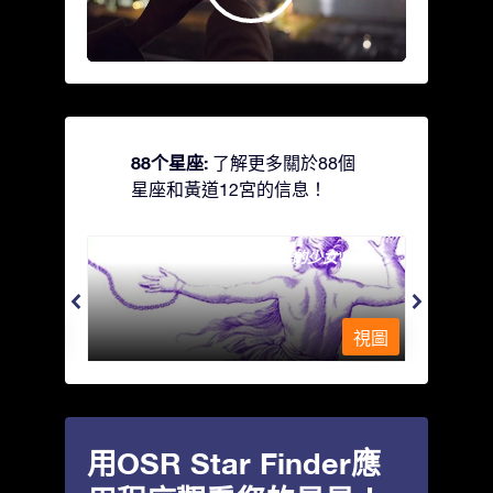
88个星座:
了解更多關於88個
星座和黃道12宮的信息！
Andromeda - 被鐵鍊鎖著的少女
Antli
視圖
視圖
用OSR Star Finder應