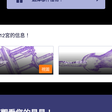
12宮的信息！
- 唧筒
Apus - 極樂鳥
視圖