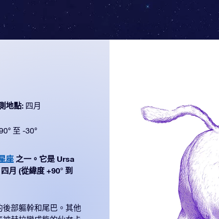
測地點:
四月
90° 至 -30°
个星座
之一。它是 Ursa
四月 (從緯度 +90° 到
的後部軀幹和尾巴。其他