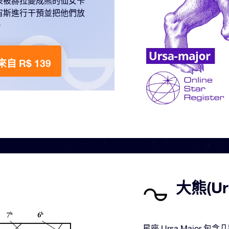
表被赫拉變成熊的仙女卡
宙斯進行干預並把他們放
。
來自 R$ 139
大熊(Ur
星座 Ursa Majo