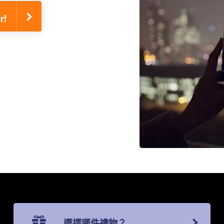
!
選擇哪件禮物？