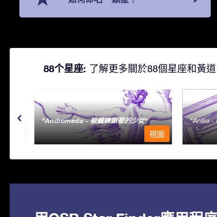
88个星座:
了解更多關於88個星座和黃道
Andromeda - 被鐵鍊鎖著的少女
Antlia 
視圖
視圖