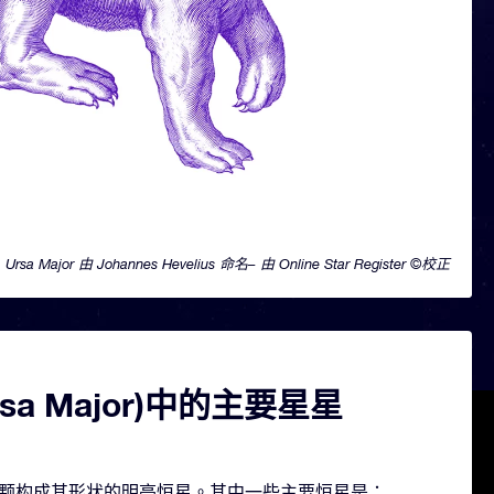
Ursa Major 由 Johannes Hevelius 命名– 由 Online Star Register ©校正
sa Major)中的主要星星
r 包含几颗构成其形状的明亮恒星。其中一些主要恒星是：