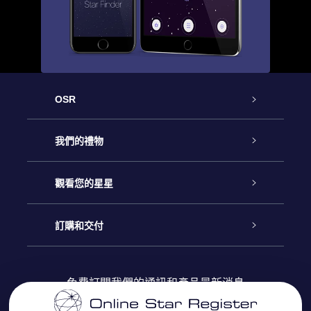
OSR
客戶服務
我們的禮物
聯繫我們
Online Star禮物
觀看您的星星
博客
OSR禮物包
星星注册
訂購和交付
OSR Star Finder App
常見問題解答
Super Star 禮物
客戶登錄
免費訂閱我們的通訊和產品最新消息
個性化的Star Page
評論
OSR 禮物卡
付款資訊