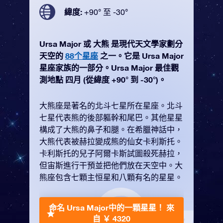
緯度:
+90° 至 -30°
Ursa Major 或 大熊 是現代天文學家劃分
天空的
88个星座
之一。它是 Ursa Major
星座家族的一部分。Ursa Major 最佳觀
測地點 四月 (從緯度 +90° 到 -30°)。
大熊座是著名的北斗七星所在星座。北斗
七星代表熊的後部軀幹和尾巴。其他星星
構成了大熊的鼻子和腿。在希臘神話中，
大熊代表被赫拉變成熊的仙女卡利斯托。
卡利斯托的兒子阿爾卡斯試圖殺死赫拉，
但宙斯進行干預並把他們放在天空中。大
熊座包含七顆主恒星和八顆有名的星星。
命名 Ursa Major中的一顆星星！
來
自 ￥ 4320