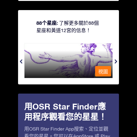
88个星座:
了解更多關於88個
星座和黃道12宮的信息！
Andromeda - 被鐵鍊鎖著的少女
Antli
視圖
視圖
用OSR Star Finder應
用程序觀看您的星星！
用OSR Star Finder App搜索、定位並觀
看您的星星。您可以在
AppStore
或
Play