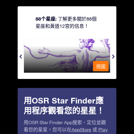
88个星座:
了解更多關於88個
星座和黃道12宮的信息！
Andromeda - 被鐵鍊鎖著的少女
Antli
視圖
視圖
用OSR Star Finder應
用程序觀看您的星星！
用OSR Star Finder App搜索、定位並觀
看您的星星。您可以在
AppStore
或
Play