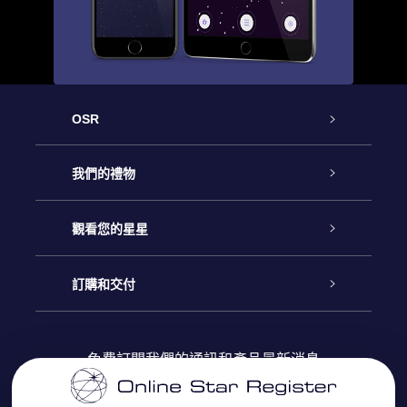
OSR
客戶服務
我們的禮物
聯繫我們
Online Star禮物
觀看您的星星
博客
OSR禮物包
星星注册
訂購和交付
OSR Star Finder App
常見問題解答
Super Star 禮物
客戶登錄
免費訂閱我們的通訊和產品最新消息
個性化的Star Page
評論
OSR 禮物卡
付款資訊