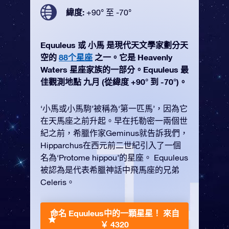
緯度:
+90° 至 -70°
Equuleus 或 小馬 是現代天文學家劃分天
空的
88个星座
之一。它是 Heavenly
Waters 星座家族的一部分。Equuleus 最
佳觀測地點 九月 (從緯度 +90° 到 -70°)。
‘小馬或小馬駒’被稱為‘第一匹馬’，因為它
在天馬座之前升起。早在托勒密一兩個世
紀之前，希臘作家Geminus就告訴我們，
Hipparchus在西元前二世紀引入了一個
名為‘Protome hippou’的星座。 Equuleus
被認為是代表希臘神話中飛馬座的兄弟
Celeris。
命名 Equuleus中的一顆星星！
來自
￥ 4320