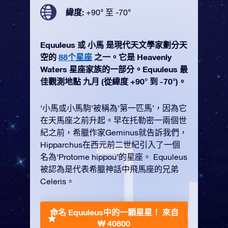
緯度:
+90° 至 -70°
Equuleus 或 小馬 是現代天文學家劃分天
空的
88个星座
之一。它是 Heavenly
Waters 星座家族的一部分。Equuleus 最
佳觀測地點 九月 (從緯度 +90° 到 -70°)。
‘小馬或小馬駒’被稱為‘第一匹馬’，因為它
在天馬座之前升起。早在托勒密一兩個世
紀之前，希臘作家Geminus就告訴我們，
Hipparchus在西元前二世紀引入了一個
名為‘Protome hippou’的星座。 Equuleus
被認為是代表希臘神話中飛馬座的兄弟
Celeris。
命名 Equuleus中的一顆星星！
來自
₩ 40800