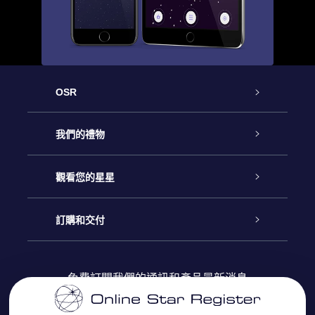
OSR
客戶服務
我們的禮物
聯繫我們
Online Star禮物
觀看您的星星
博客
OSR禮物包
星星注册
訂購和交付
OSR Star Finder App
常見問題解答
Super Star 禮物
客戶登錄
免費訂閱我們的通訊和產品最新消息
個性化的Star Page
評論
OSR 禮物卡
付款資訊