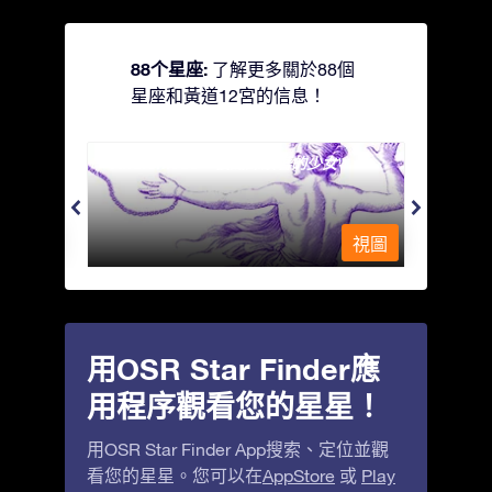
88个星座:
了解更多關於88個
星座和黃道12宮的信息！
Andromeda - 被鐵鍊鎖著的少女
Antli
視圖
視圖
用OSR Star Finder應
用程序觀看您的星星！
用OSR Star Finder App搜索、定位並觀
看您的星星。您可以在
AppStore
或
Play