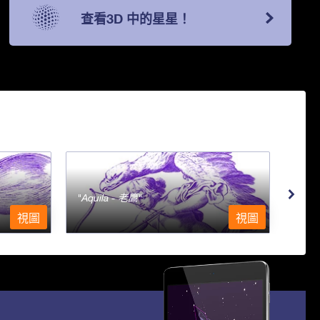
查看3D 中的星星！
Aquila - 老鷹
Aqu
視圖
視圖