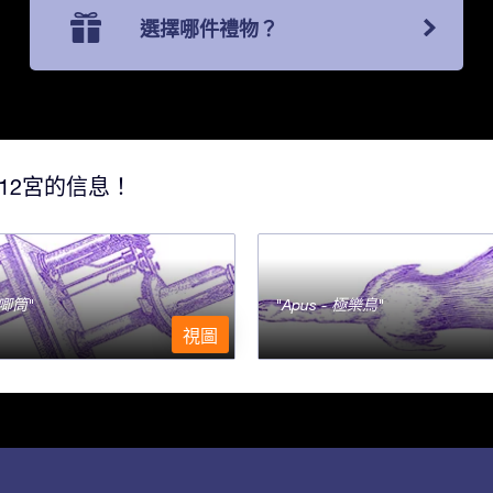
選擇哪件禮物？
12宮的信息！
- 唧筒
Apus - 極樂鳥
視圖