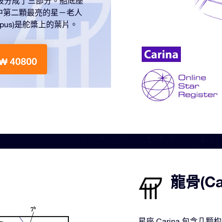
。它被分成了三部分。船底座
中第二顆最亮的星－老人
nopus)是舵槳上的葉片。
₩ 40800
龍骨(C
星座 Carina 包含