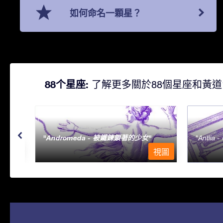
如何命名一顆星？
88个星座:
了解更多關於88個星座和黃道
Andromeda - 被鐵鍊鎖著的少女
Antlia 
視圖
視圖