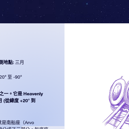
測地點:
三月
20° 至 -90°
之一。它是 Heavenly
(從緯度 +20° 到
南船座（Arvo