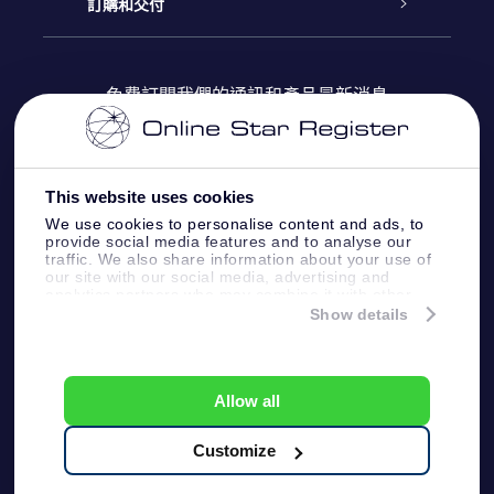
博客
OSR禮物包
星星注册
訂購和交付
OSR Star Finder App
常見問題解答
Super Star 禮物
客戶登錄
免費訂閱我們的通訊和產品最新消息
個性化的Star Page
評論
OSR 禮物卡
付款資訊
One Million Stars
This website uses cookies
公司禮品
配送信息
We use cookies to personalise content and ads, to
provide social media features and to analyse our
OSR Starsaver
traffic. We also share information about your use of
退貨政策
our site with our social media, advertising and
analytics partners who may combine it with other
information that you’ve provided to them or that
Show details
帶我飛向星星 VR 應用程序
they’ve collected from your use of their services.
個星座
Online Star Register BV
- Laan van de Maagd
83, 7324 BT Apeldoorn, The Netherlands
Allow all
客戶服務:
help@osr.org
KVK: 60333553, VAT: NL 8538.62.722B01
Customize
One Million Stars
新聞頁面
一般條款和條件
隱私政策和免責聲明