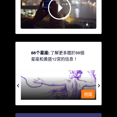
88个星座:
了解更多關於88個
星座和黃道12宮的信息！
Andromeda - 被鐵鍊鎖著的少女
Antli
視圖
視圖