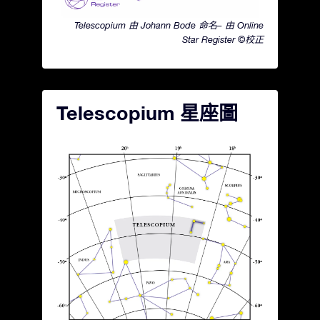
Telescopium 由 Johann Bode 命名– 由 Online
Star Register ©校正
Telescopium 星座圖