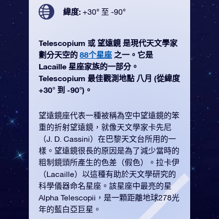
緯度:
+30° 至 -90°
Telescopium 或 望遠鏡 是現代天文學家
劃分天空的
88个星座
之一。它是
Lacaille 星座家族的一部分。
Telescopium 最佳觀測地點 八月 (從緯度
+30° 到 -90°)。
望遠鏡座代表一種被稱為空中望遠鏡的笨
重的折射望遠鏡，就像天文學家卡先尼
（J. D. Cassini）在巴黎天文台所用的一
樣。望遠鏡很長的原因是為了減少當時的
粗制鏡頭所產生的色差（假色）。拉卡伊
（Lacaille）以這種有助於天文學研究的
科學儀器命名星座。該星座中最亮的星
Alpha Telescopii，是一顆距離地球278光
年的藍白亞巨星。