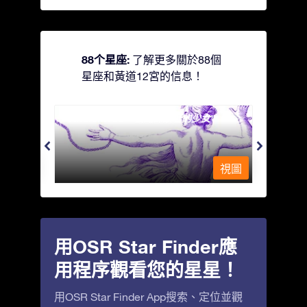
88个星座:
了解更多關於88個
星座和黃道12宮的信息！
Andromeda - 被鐵鍊鎖著的少女
Antli
視圖
視圖
用OSR Star Finder應
用程序觀看您的星星！
用OSR Star Finder App搜索、定位並觀