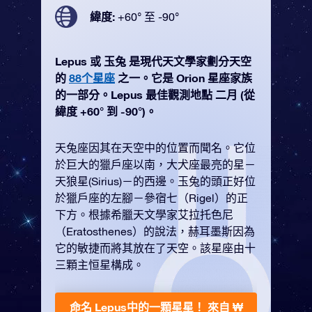
緯度:
+60° 至 -90°
Lepus 或 玉兔 是現代天文學家劃分天空
的
88个星座
之一。它是 Orion 星座家族
的一部分。Lepus 最佳觀測地點 二月 (從
緯度 +60° 到 -90°)。
天兔座因其在天空中的位置而聞名。它位
於巨大的獵戶座以南，大犬座最亮的星－
天狼星(Sirius)－的西邊。玉兔的頭正好位
於獵戶座的左腳－參宿七（Rigel）的正
下方。根據希臘天文學家艾拉托色尼
（Eratosthenes）的說法，赫耳墨斯因為
它的敏捷而將其放在了天空。該星座由十
三顆主恒星構成。
命名 Lepus中的一顆星星！
來自 ₩