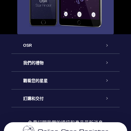
OSR
客戶服務
我們的禮物
聯繫我們
Online Star禮物
觀看您的星星
博客
OSR禮物包
星星注册
訂購和交付
OSR Star Finder App
常見問題解答
Super Star 禮物
客戶登錄
免費訂閱我們的通訊和產品最新消息