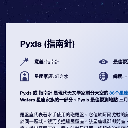
Pyxis (指南針)
意義:
最佳觀
指南針
星座家族:
緯度:
幻之水
+
Pyxis 或 指南針 是現代天文學家劃分天空的
88个星
Waters 星座家族的一部分。Pyxis 最佳觀測地點 三月 (從
羅盤座代表著水手使用的磁羅盤。它位於阿爾戈號的
於同一區域。銀河系通過羅盤座。該星座毗鄰唧筒座