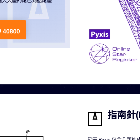
過大犬座的尾巴到船尾座
 40800
指南針(
星座 Pyxis 包含几