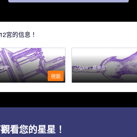
12宮的信息！
- 唧筒
Apus - 極樂鳥
視圖
用程序觀看您的星星！