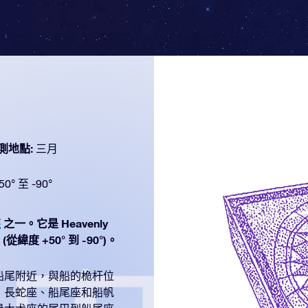
測地點:
三月
50° 至 -90°
座
之一。它是 Heavenly
緯度 +50° 到 -90°)。
船尾附近，與船的桅杆位
、長蛇座、船尾座和船帆