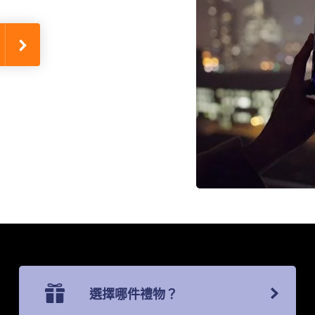
選擇哪件禮物？