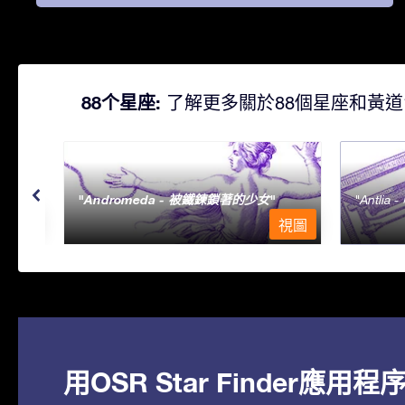
88个星座:
了解更多關於88個星座和黃道
Andromeda - 被鐵鍊鎖著的少女
Antlia 
視圖
視圖
用OSR Star Finder應