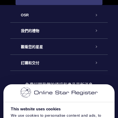
OSR
客戶服務
我們的禮物
聯繫我們
Online Star禮物
觀看您的星星
博客
OSR禮物包
星星注册
訂購和交付
OSR Star Finder App
常見問題解答
Super Star 禮物
客戶登錄
免費訂閱我們的通訊和產品最新消息
個性化的Star Page
評論
OSR 禮物卡
付款資訊
One Million Stars
This website uses cookies
公司禮品
配送信息
We use cookies to personalise content and ads, to