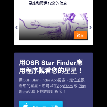
星座和黃道12宮的信息！
Andromeda - 被鐵鍊鎖著的少女
Antli
視圖
視圖
用OSR Star Finder應
用程序觀看您的星星！
用OSR Star Finder App搜索、定位並觀
看您的星星。您可以在
AppStore
或
Play
Store
免費下載該應用程序！