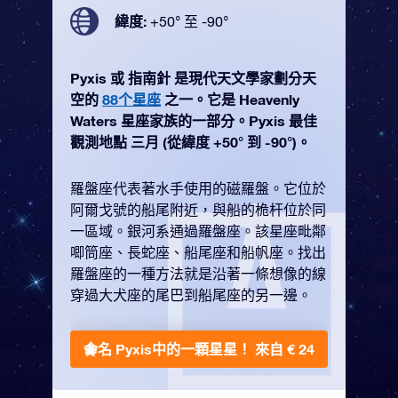
緯度:
+50° 至 -90°
Pyxis 或 指南針 是現代天文學家劃分天
空的
88个星座
之一。它是 Heavenly
Waters 星座家族的一部分。Pyxis 最佳
觀測地點 三月 (從緯度 +50° 到 -90°)。
羅盤座代表著水手使用的磁羅盤。它位於
阿爾戈號的船尾附近，與船的桅杆位於同
一區域。銀河系通過羅盤座。該星座毗鄰
唧筒座、長蛇座、船尾座和船帆座。找出
羅盤座的一種方法就是沿著一條想像的線
穿過大犬座的尾巴到船尾座的另一邊。
命名 Pyxis中的一顆星星！
來自 € 24