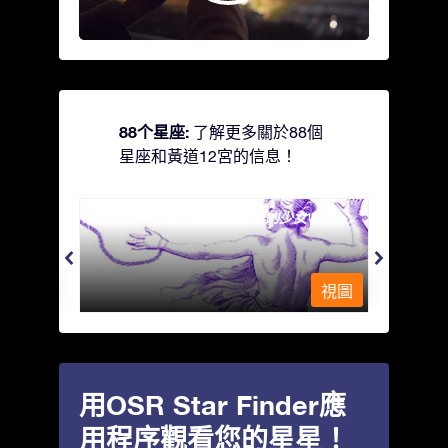
88个星座:
了解更多關於88個
星座和黃道12宮的信息！
Andromeda - 被鐵鍊鎖著的少女
Antli
視圖
視圖
用OSR Star Finder應
用程序觀看您的星星！