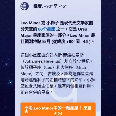
緯度:
+90° 至 -45°
Leo Minor 或 小獅子 是現代天文學家劃
分天空的
88个星座
之一。它是 Ursa
Major 星座家族的一部分。Leo Minor 最
佳觀測地點 四月 (從緯度 +90° 到 -45°)。
這個小星座由約翰內斯·赫維裡烏斯
（Johannes Hevelius）創立於17世紀，
位於獅子座（Leo）和大熊座（Ursa
Major）之間。古埃及人認為這群星星是
瞪羚逃離獅子的追捕時留下的蹄印。小獅
座包含八顆主恒星，還有兩個相互作用、
正在合併的星系。
命名 Leo Minor中的一顆星星！
來自
€ 24