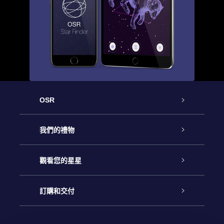
OSR
客戶服務
我們的禮物
聯繫我們
Online Star禮物
觀看您的星星
博客
OSR禮物包
星星注册
訂購和交付
OSR Star Finder App
常見問題解答
Super Star 禮物
客戶登錄