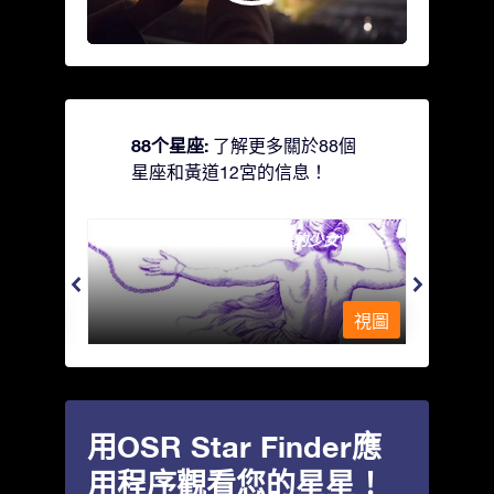
88个星座:
了解更多關於88個
星座和黃道12宮的信息！
Andromeda - 被鐵鍊鎖著的少女
Antli
視圖
視圖
用OSR Star Finder應
用程序觀看您的星星！