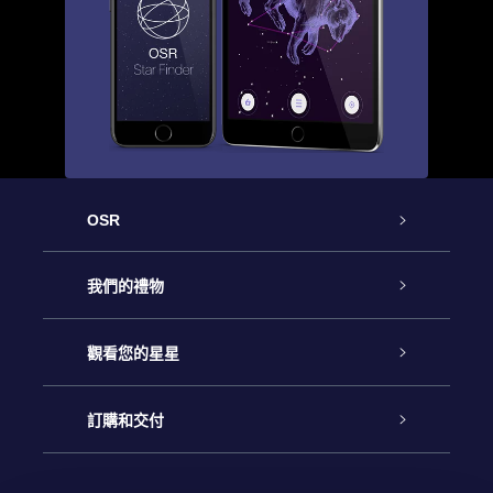
OSR
客戶服務
我們的禮物
聯繫我們
Online Star禮物
觀看您的星星
博客
OSR禮物包
星星注册
訂購和交付
OSR Star Finder App
常見問題解答
Super Star 禮物
客戶登錄