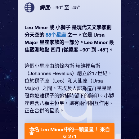
緯度:
+90° 至 -45°
Leo Minor 或 小獅子 是現代天文學家劃
分天空的
88个星座
之一。它是 Ursa
Major 星座家族的一部分。Leo Minor 最
佳觀測地點 四月 (從緯度 +90° 到 -45°)。
這個小星座由約翰內斯·赫維裡烏斯
（Johannes Hevelius）創立於17世紀，
位於獅子座（Leo）和大熊座（Ursa
Major）之間。古埃及人認為這群星星是
瞪羚逃離獅子的追捕時留下的蹄印。小獅
座包含八顆主恒星，還有兩個相互作用、
正在合併的星系。
命名 Leo Minor中的一顆星星！
來自
kr 271