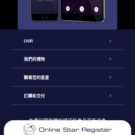
OSR
客戶服務
我們的禮物
聯繫我們
Online Star禮物
觀看您的星星
博客
OSR禮物包
星星注册
訂購和交付
OSR Star Finder App
常見問題解答
Super Star 禮物
客戶登錄
免費訂閱我們的通訊和產品最新消息
個性化的Star Page
評論
OSR 禮物卡
付款資訊