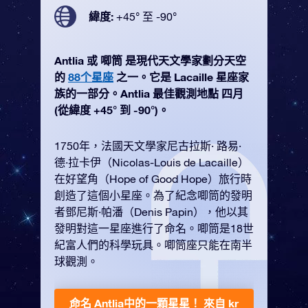
緯度:
+45° 至 -90°
Antlia 或 唧筒 是現代天文學家劃分天空
的
88个星座
之一。它是 Lacaille 星座家
族的一部分。Antlia 最佳觀測地點 四月
(從緯度 +45° 到 -90°)。
1750年，法國天文學家尼古拉斯· 路易·
德·拉卡伊（Nicolas-Louis de Lacaille）
在好望角（Hope of Good Hope）旅行時
創造了這個小星座。為了紀念唧筒的發明
者鄧尼斯·帕潘（Denis Papin），他以其
發明對這一星座進行了命名。唧筒是18世
紀富人們的科學玩具。唧筒座只能在南半
球觀測。
命名 Antlia中的一顆星星！
來自 kr