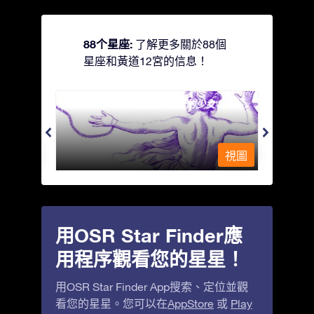
88个星座:
了解更多關於88個
星座和黃道12宮的信息！
Andromeda - 被鐵鍊鎖著的少女
Antli
視圖
視圖
用OSR Star Finder應
用程序觀看您的星星！
用OSR Star Finder App搜索、定位並觀
看您的星星。您可以在
AppStore
或
Play