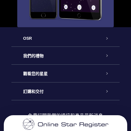
OSR
客戶服務
我們的禮物
聯繫我們
Online Star禮物
觀看您的星星
博客
OSR禮物包
星星注册
訂購和交付
OSR Star Finder App
常見問題解答
Super Star 禮物
客戶登錄
免費訂閱我們的通訊和產品最新消息
個性化的Star Page
評論
OSR 禮物卡
付款資訊