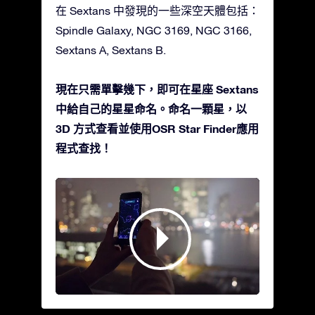
在 Sextans 中發現的一些深空天體包括：
Spindle Galaxy, NGC 3169, NGC 3166,
Sextans A, Sextans B.
現在只需單擊幾下，即可在星座 Sextans
中給自己的星星命名。命名一顆星，以
3D 方式查看並使用OSR Star Finder應用
程式查找！