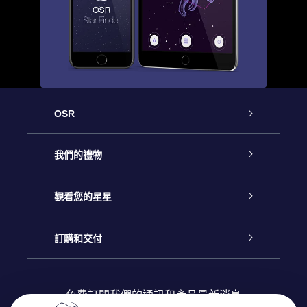
OSR
客戶服務
我們的禮物
聯繫我們
Online Star禮物
觀看您的星星
博客
OSR禮物包
星星注册
訂購和交付
OSR Star Finder App
常見問題解答
Super Star 禮物
客戶登錄
免費訂閱我們的通訊和產品最新消息