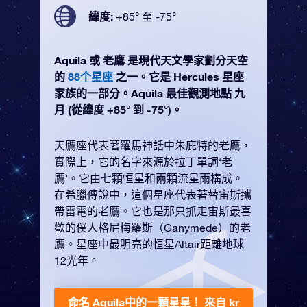
緯度:
+85° 至 -75°
Aquila 或 老鷹 是現代天文學家劃分天空
的
88个星座
之一。它是 Hercules 星座
家族的一部分。Aquila 最佳觀測地點 九
月 (從緯度 +85° 到 -75°)。
天鷹座代表著羅馬神話中朱庇特的老鷹，
實際上，它的名字來源於拉丁單詞‘老
鷹’。它由七顆恒星和兩顆流星雨構成。
在希臘傳說中，這個星座代表著替宙斯攜
帶雷電的老鷹。它也是那只抓走宙斯最喜
歡的僕人格尼梅羅斯（Ganymede）的老
鷹。星座中最明亮的恒星Altair距離地球
12光年。
命名 Aquila中的一顆星星！
來自 kr