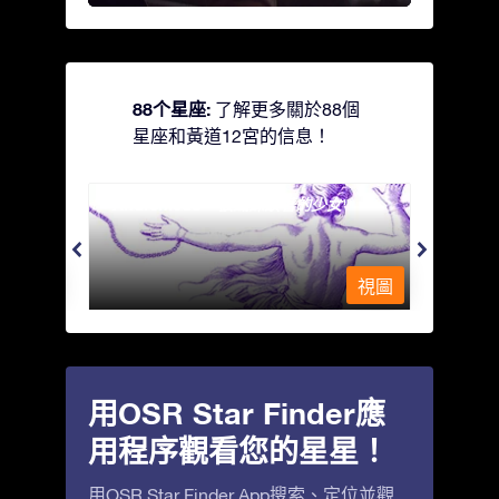
88个星座:
了解更多關於88個
星座和黃道12宮的信息！
Andromeda - 被鐵鍊鎖著的少女
Antli
視圖
視圖
用OSR Star Finder應
用程序觀看您的星星！
用OSR Star Finder App搜索、定位並觀