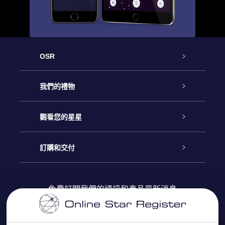
OSR
客戶服務
我們的禮物
聯繫我們
Online Star禮物
觀看您的星星
博客
OSR禮物包
星星注册
訂購和交付
OSR Star Finder App
常見問題解答
Super Star 禮物
客戶登錄
免費訂閱我們的通訊和產品最新消息
個性化的Star Page
評論
OSR 禮物卡
付款資訊