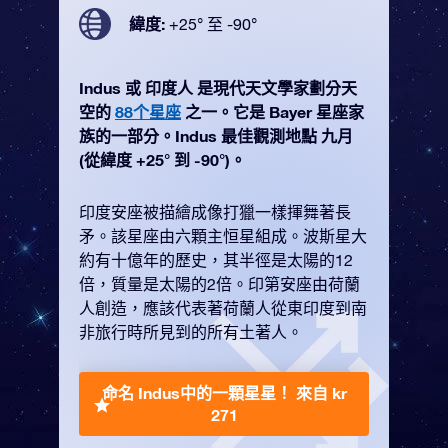
緯度:
+25° 至 -90°
Indus 或 印度人 是現代天文學家劃分天
空的
88个星座
之一。它是 Bayer 星座家
族的一部分。Indus 最佳觀測地點 九月
(從緯度 +25° 到 -90°)。
印度安座被描繪成像打獵一樣揮舞著長
矛。該星座由六顆主恒星組成。波斯星大
約有十億年的歷史，其半徑是太陽的12
倍，質量是太陽的2倍。印第安座由荷蘭
人創造，應該代表著荷蘭人從東印度到南
非旅行時所見到的所有土著人。
命名 Indus中的一顆星星！
來自 kr
271