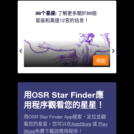
88个星座:
了解更多關於88個
星座和黃道12宮的信息！
Andromeda - 被鐵鍊鎖著的少女
Antli
視圖
視圖
用OSR Star Finder應
用程序觀看您的星星！
用OSR Star Finder App搜索、定位並觀
看您的星星。您可以在
AppStore
或
Play
Store
免費下載該應用程序！