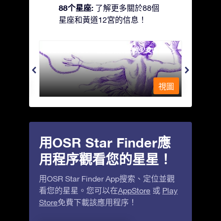
88个星座:
了解更多關於88個
星座和黃道12宮的信息！
Andromeda - 被鐵鍊鎖著的少女
Antli
視圖
視圖
用OSR Star Finder應
用程序觀看您的星星！
用OSR Star Finder App搜索、定位並觀
看您的星星。您可以在
AppStore
或
Play
Store
免費下載該應用程序！