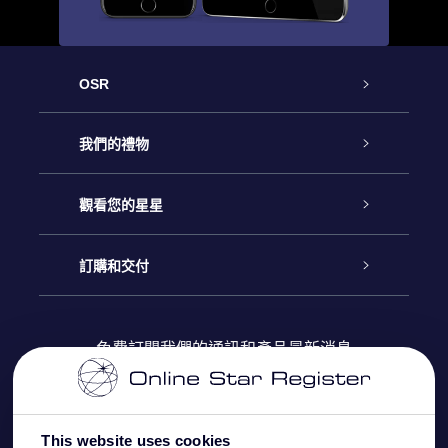
OSR
客戶服務
我們的禮物
聯繫我們
Online Star禮物
觀看您的星星
博客
OSR禮物包
星星注册
訂購和交付
OSR Star Finder App
常見問題解答
Super Star 禮物
客戶登錄
免費訂閱我們的通訊和產品最新消息
個性化的Star Page
評論
OSR 禮物卡
付款資訊
One Million Stars
This website uses cookies
公司禮品
配送信息