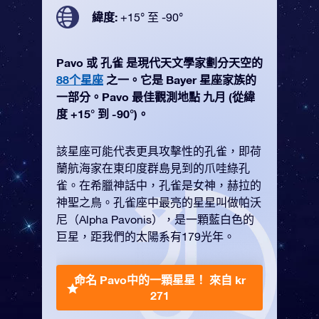
緯度:
+15° 至 -90°
Pavo 或 孔雀 是現代天文學家劃分天空的
88个星座
之一。它是 Bayer 星座家族的
一部分。Pavo 最佳觀測地點 九月 (從緯
度 +15° 到 -90°)。
該星座可能代表更具攻擊性的孔雀，即荷
蘭航海家在東印度群島見到的爪哇綠孔
雀。在希臘神話中，孔雀是女神，赫拉的
神聖之鳥。孔雀座中最亮的星星叫做帕沃
尼（Alpha Pavonis），是一顆藍白色的
巨星，距我們的太陽系有179光年。
命名 Pavo中的一顆星星！
來自 kr
271