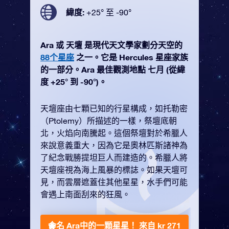
緯度:
+25° 至 -90°
Ara 或 天壇 是現代天文學家劃分天空的
88个星座
之一。它是 Hercules 星座家族
的一部分。Ara 最佳觀測地點 七月 (從緯
度 +25° 到 -90°)。
天壇座由七顆已知的行星構成，如托勒密
（Ptolemy）所描述的一樣，祭壇底朝
北，火焰向南騰起。這個祭壇對於希臘人
來說意義重大，因為它是奧林匹斯諸神為
了紀念戰勝提坦巨人而建造的。希臘人將
天壇座視為海上風暴的標誌。如果天壇可
見，而雲層遮蓋住其他星星，水手們可能
會遇上南面刮來的狂風。
命名 Ara中的一顆星星！
來自 kr 271