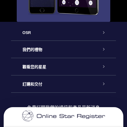
OSR
客戶服務
我們的禮物
聯繫我們
Online Star禮物
觀看您的星星
博客
OSR禮物包
星星注册
訂購和交付
OSR Star Finder App
常見問題解答
Super Star 禮物
客戶登錄
免費訂閱我們的通訊和產品最新消息
個性化的Star Page
評論
OSR 禮物卡
付款資訊