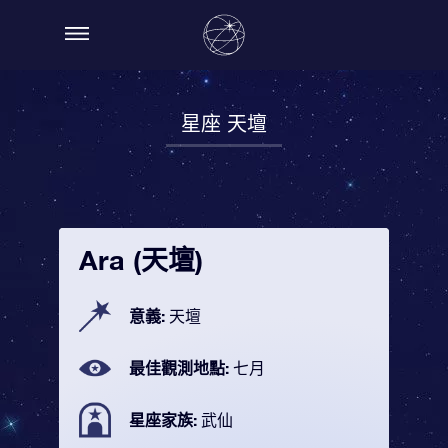
星座 天壇
Ara (天壇)
意義:
天壇
最佳觀測地點:
七月
星座家族:
武仙