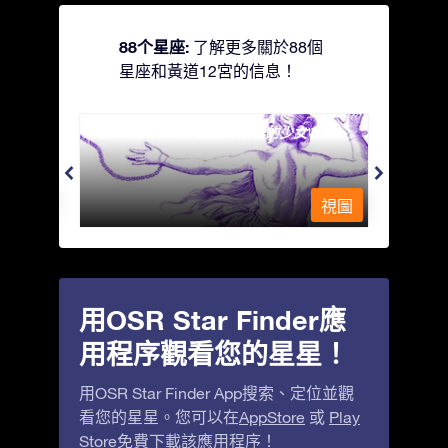
88个星座:
了解更多關於88個
星座和黃道12宮的信息！
Andromeda - 被鐵鍊鎖著的少女
Antli
視圖
視圖
用OSR Star Finder應
用程序觀看您的星星！
用OSR Star Finder App搜索、定位並觀
看您的星星。您可以在
AppStore
或
Play
Store
免費下載該應用程序！